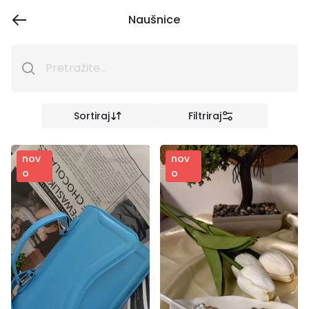
Naušnice
Sortiraj
Filtriraj
nov
nov
o
o