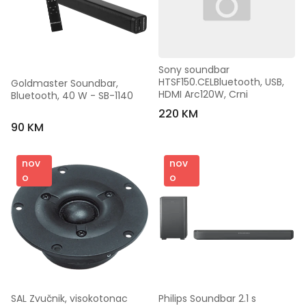
Sony soundbar 
HTSF150.CELBluetooth, USB, 
Goldmaster Soundbar, 
HDMI Arc120W, Crni
Bluetooth, 40 W - SB-1140
220 KM
90 KM
nov
nov
o
o
SAL Zvučnik, visokotonac 
Philips Soundbar 2.1 s 