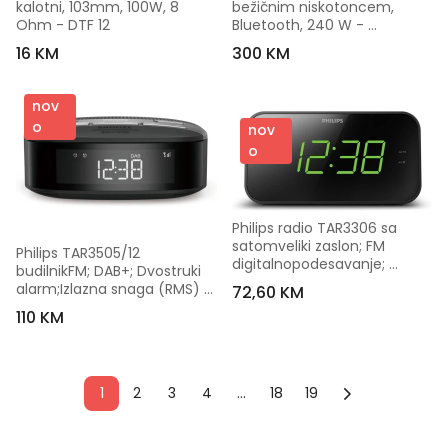
kalotni, 103mm, 100W, 8 
bežičnim niskotoncem, 
Ohm - DTF 12
Bluetooth, 240 W - 
TAB5309/10
16 KM
300 KM
nov
o
nov
o
Philips radio TAR3306 sa 
satomveliki zaslon; FM 
Philips TAR3505/12 
digitalnopodesavanje; 
budilnikFM; DAB+; Dvostruki 
dvostruki alarm
alarm;Izlazna snaga (RMS) 
72,60 KM
1W;
110 KM
1
2
3
4
...
18
19