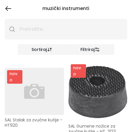
muzički instrumenti
Sortiraj
Filtriraj
nov
nov
o
o
SAL Stalak za zvučne kutije - 
HT920
SAL Gumene nožice za 
zvučne kutije - HT  3123