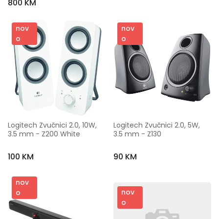
800 KM
nov
nov
o
o
Logitech Zvučnici 2.0, 10W, 
Logitech Zvučnici 2.0, 5W, 
3.5 mm - Z200 White
3.5 mm - Z130
100 KM
90 KM
nov
nov
o
o