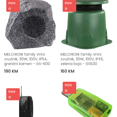
nov
nov
o
o
MELCHIONI family Vrtni 
MELCHIONI family Vrtni 
zvučnik, 30W, 100V, IP54, 
zvučnik, 30W, 100V, IPX5, 
granitni kamen - GS-600
zelena boja - GS530
190 KM
160 KM
nov
o
nov
o