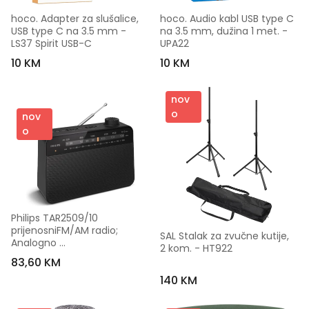
hoco. Adapter za slušalice, 
hoco. Audio kabl USB type C 
USB type C na 3.5 mm - 
na 3.5 mm, dužina 1 met. - 
LS37 Spirit USB-C
UPA22
10 KM
10 KM
nov
o
nov
o
Philips TAR2509/10 
prijenosniFM/AM radio; 
SAL Stalak za zvučne kutije, 
Analogno 
2 kom. - HT922
podešav;Napajanje izmjen. 
83,60 KM
strujom ili baterijom
140 KM