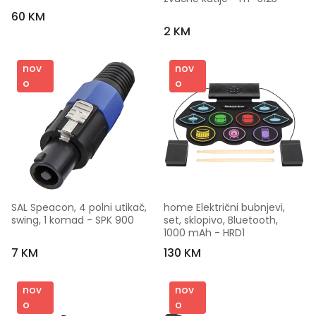
60 KM
2 KM
nov
nov
o
o
SAL Speacon, 4 polni utikač, 
home Električni bubnjevi, 
swing, 1 komad - SPK 900
set, sklopivo, Bluetooth, 
1000 mAh - HRD1
7 KM
130 KM
nov
nov
o
o