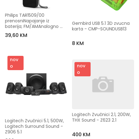
Philips TAR1509/00 
prenosniNapajanje iz 
Gembird USB 5.1 3D zvucna 
baterija; FM/AMAnalogno 
karta - CMP-SOUNDUSB13
podešavanje
39,60 KM
8 KM
nov
nov
o
o
Logitech Zvučnici 2.1, 200W, 
THX Sound - Z623 2.1
Logitech Zvučnici 5.1, 500W, 
Logitech Surround Sound - 
Z906 5.1
400 KM