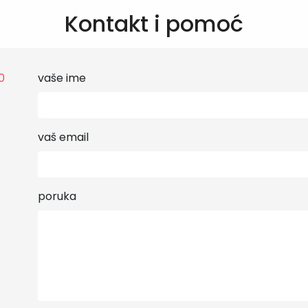
Kontakt i pomoć
0
vaše ime
vaš email
poruka