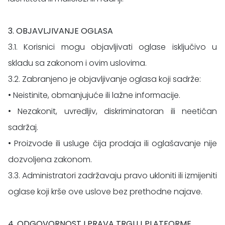
3. OBJAVLJIVANJE OGLASA
3.1. Korisnici mogu objavljivati oglase isključivo u
skladu sa zakonom i ovim uslovima.
3.2. Zabranjeno je objavljivanje oglasa koji sadrže:
• Neistinite, obmanjujuće ili lažne informacije.
• Nezakonit, uvredljiv, diskriminatoran ili neetičan
sadržaj.
• Proizvode ili usluge čija prodaja ili oglašavanje nije
dozvoljena zakonom.
3.3. Administratori zadržavaju pravo ukloniti ili izmijeniti
oglase koji krše ove uslove bez prethodne najave.
4. ODGOVORNOST I PRAVA TRGUJ PLATFORME