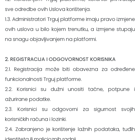
sve odredbe ovih Uslova korištenja.
1.3. Administratori Trguj platforme imaju pravo izmjene
ovih uslova u bilo kojem trenutku, a izmjene stupaju
na snagu objavljivanjem na platformi.
2. REGISTRACIJA I ODGOVORNOST KORISNIKA
2.1. Registracija može biti obavezna za određene
funkcionalnosti Trguj platforme.
2.2. Korisnici su dužni unositi tačne, potpune i
ažurirane podatke.
2.3. Korisnici su odgovorni za sigurnost svojih
korisničkih računa i lozinki.
2.4. Zabranjeno je korištenje lažnih podataka, tuđih
identiteta ili malicioznih radnji.