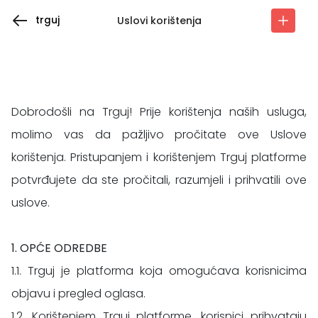
trguj
Uslovi korištenja
Dobrodošli na Trguj! Prije korištenja naših usluga,
molimo vas da pažljivo pročitate ove Uslove
korištenja. Pristupanjem i korištenjem Trguj platforme
potvrđujete da ste pročitali, razumjeli i prihvatili ove
uslove.
1. OPĆE ODREDBE
1.1. Trguj je platforma koja omogućava korisnicima
objavu i pregled oglasa.
1.2. Korištenjem Trguj platforme, korisnici prihvataju