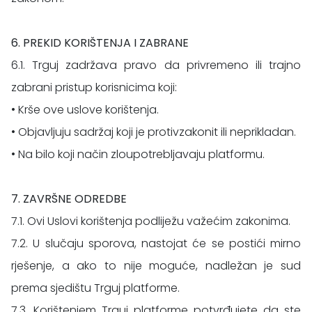
6. PREKID KORIŠTENJA I ZABRANE
6.1. Trguj zadržava pravo da privremeno ili trajno
zabrani pristup korisnicima koji:
• Krše ove uslove korištenja.
• Objavljuju sadržaj koji je protivzakonit ili neprikladan.
• Na bilo koji način zloupotrebljavaju platformu.
7. ZAVRŠNE ODREDBE
7.1. Ovi Uslovi korištenja podliježu važećim zakonima.
7.2. U slučaju sporova, nastojat će se postići mirno
rješenje, a ako to nije moguće, nadležan je sud
prema sjedištu Trguj platforme.
7.3. Korištenjem Trguj platforme potvrđujete da ste