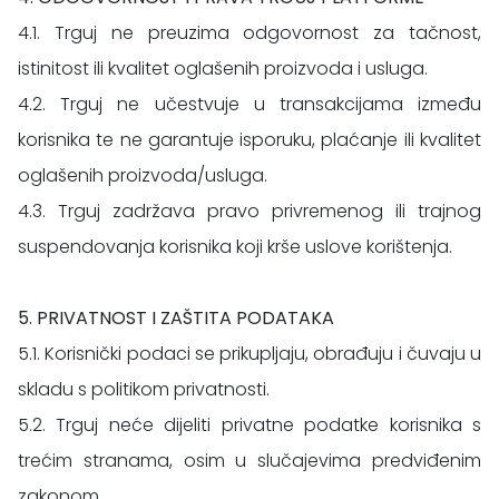
4.1. Trguj ne preuzima odgovornost za tačnost,
istinitost ili kvalitet oglašenih proizvoda i usluga.
4.2. Trguj ne učestvuje u transakcijama između
korisnika te ne garantuje isporuku, plaćanje ili kvalitet
oglašenih proizvoda/usluga.
4.3. Trguj zadržava pravo privremenog ili trajnog
suspendovanja korisnika koji krše uslove korištenja.
5. PRIVATNOST I ZAŠTITA PODATAKA
5.1. Korisnički podaci se prikupljaju, obrađuju i čuvaju u
skladu s politikom privatnosti.
5.2. Trguj neće dijeliti privatne podatke korisnika s
trećim stranama, osim u slučajevima predviđenim
zakonom.