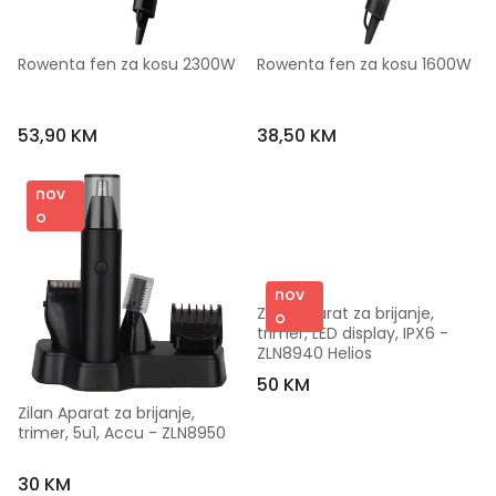
Rowenta fen za kosu 2300W
Rowenta fen za kosu 1600W
53,90 KM
38,50 KM
nov
o
nov
Zilan Aparat za brijanje, 
o
trimer, LED display, IPX6 - 
ZLN8940 Helios
50 KM
Zilan Aparat za brijanje, 
trimer, 5u1, Accu - ZLN8950
30 KM