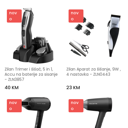
nov
nov
o
o
Zilan Trimer i šišač, 5 in 1, 
Zilan Aparat za šišanje, 9W , 
Accu na baterije za sisanje 
4 nastavka - ZLN0443
- ZLN3857
40 KM
23 KM
nov
nov
o
o