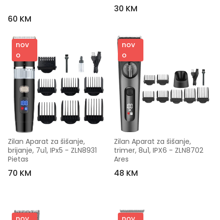
30 KM
60 KM
nov
nov
o
o
Zilan Aparat za šišanje, 
Zilan Aparat za šišanje, 
brijanje, 7u1, IPx5 - ZLN8931 
trimer, 8u1, IPX6 - ZLN8702 
Pietas
Ares
70 KM
48 KM
nov
nov