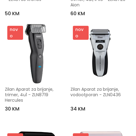
Aion
50 KM
60 KM
nov
nov
o
o
Zilan Aparat za brijanje, 
Zilan Aparat za brijanje, 
trimer, 4u1 - ZLN8719 
vodootporan - ZLN0436
Hercules
30 KM
34 KM