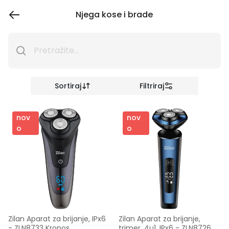
Njega kose i brade
Sortiraj
Filtriraj
nov
nov
o
o
Zilan Aparat za brijanje, IPx6 
Zilan Aparat za brijanje, 
- ZLN8733 Kronos
trimer, 4u1, IPx6 - ZLN8726 