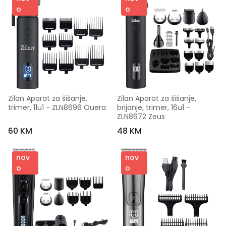
o
o
Zilan Aparat za šišanje, 
Zilan Aparat za šišanje, 
trimer, 11u1 - ZLN8696 Ouera
brijanje, trimer, 16u1 - 
ZLN8672 Zeus
60 KM
48 KM
nov
nov
o
o