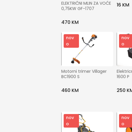
ELEKTRIČNI MLIN ZA VOĆE 
16 KM
0,75KW GF-1707
470 KM
nov
nov
o
o
Motorni trimer Villager  
Elektri
BC1900 S
1600 P
460 KM
250 K
nov
nov
o
o