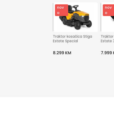
nov
nov
o
o
Traktor kosačica Stiga 
Traktor
Estate Special
Estate
8.299 KM
7.999