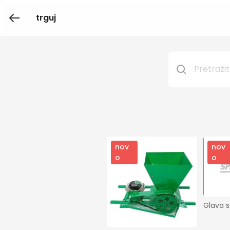
trguj
nov
nov
o
o
Glava s