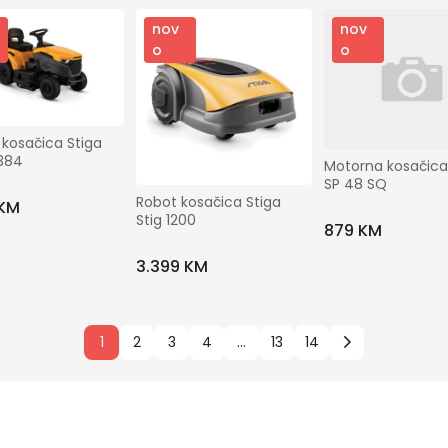
nov
nov
o
o
 kosačica Stiga 
 384
Motorna kosačica 
SP 48 SQ
Robot kosačica Stiga 
 KM
Stig 1200
879 KM
3.399 KM
1
2
3
4
...
13
14