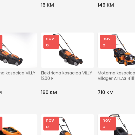
Gradovi
16 KM
149 KM
Prikaži ostale filtere
nov
nov
o
o
Traži
cna kosacica VILLY 
Elektricna kosacica VILLY 
Motorna kosacica
1200 P
Villager ATLAS 4111
M
160 KM
710 KM
nov
nov
o
o