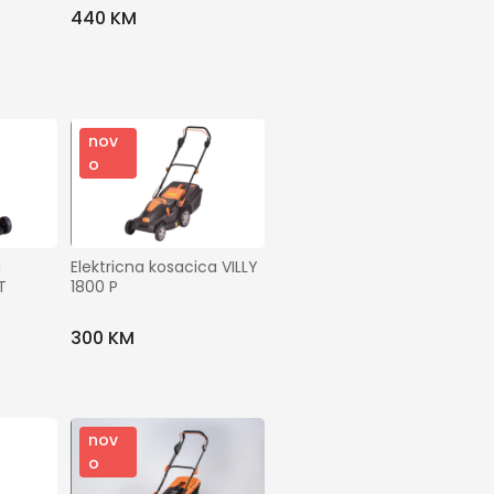
440 KM
nov
o
 
Elektricna kosacica VILLY 
T
1800 P
300 KM
nov
o