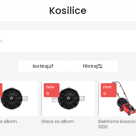
Kosilice
Sortiraj
Filtriraj
0 KM
KM
nov
nov
o
o
Kategorije
Sve za dom
a silkom
Glava sa silkom
Elektricna kosaci
1000