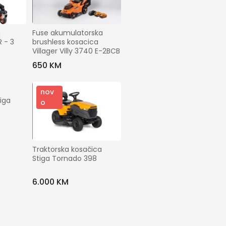
 
Fuse akumulatorska 
 - 3 
brushless kosacica 
Villager Villy 3740 E-2BCB
650 KM
nov
iga 
o
Traktorska kosačica 
Stiga Tornado 398
6.000 KM