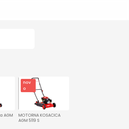
nov
o
ca AGM 
MOTORNA KOSACICA 
AGM 5119 S