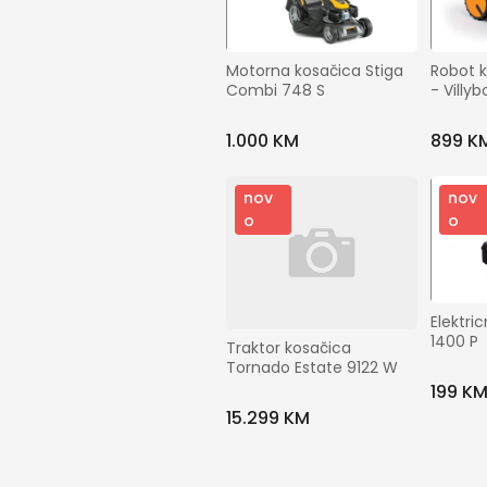
Motorna kosačica Stiga 
Robot k
Combi 748 S
- Villyb
1.000 KM
899 K
nov
nov
o
o
Elektri
1400 P
Traktor kosačica 
Tornado Estate 9122 W
199 K
15.299 KM