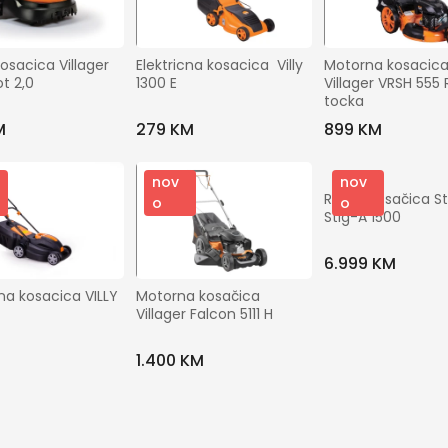
osacica Villager 
Elektricna kosacica  Villy 
Motorna kosacica
ot 2,0
1300 E
Villager VRSH 555 R
tocka
M
279 KM
899 KM
nov
nov
Robot kosačica St
o
o
Stig-A 1500
6.999 KM
cna kosacica VILLY 
Motorna kosačica 
Villager Falcon 5111 H
M
1.400 KM