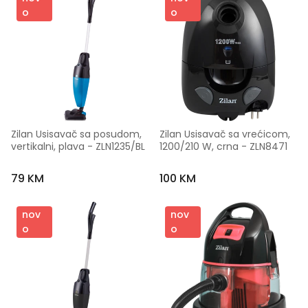
o
o
Zilan Usisavač sa posudom, 
Zilan Usisavač sa vrećicom, 
vertikalni, plava - ZLN1235/BL
1200/210 W, crna - ZLN8471
79 KM
100 KM
nov
nov
o
o