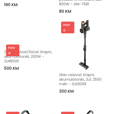
800W - GM-7581
190 KM
80 KM
nov
o
nov
Zilan Usisivač/čistač štapni, 
o
akumulatorski, 200W - 
ZLN8000
500 KM
Zilan Usisivač štapni, 
akumulatorski, 2u1, 2500 
mAh - ZLN3099
300 KM