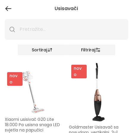
Usisavači
Sortiraj
Filtriraj
nov
o
nov
o
Xiaomi usisivač G20 Lite 
18.000 Pa usisna snaga LED 
Goldmaster Usisavač sa 
svjetla na papučici
posudom, vertikalni, 2u1, 