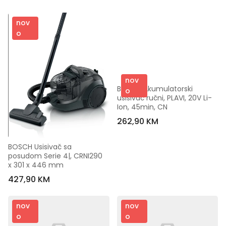
nov
o
nov
BOSCH Akumulatorski 
o
usisivač ručni, PLAVI, 20V Li-
Ion, 45min, CN
262,90 KM
BOSCH Usisivač sa 
posudom Serie 4|, CRNI290 
x 301 x 446 mm
427,90 KM
nov
nov
o
o