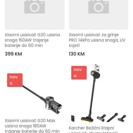
Xiaomi usisivač G20 usisna 
Xiaomi usisivač za grinje 
snaga 150AW trajanje 
PRO 14kPa usisna snaga, UV 
baterije do 60 min
svjetl
399 KM
130 KM
nov
o
nov
o
Xiaomi usisivač G20 Max 
usisna snaga 180AW 
Karcher Bežični štapni 
trajanje baterije do 60 min