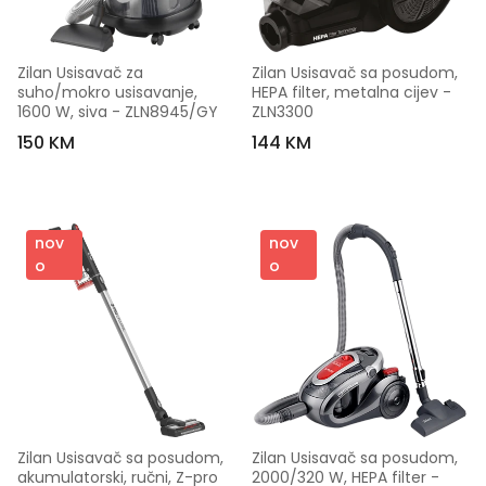
Zilan Usisavač za 
Zilan Usisavač sa posudom,  
suho/mokro usisavanje, 
HEPA filter, metalna cijev - 
1600 W, siva - ZLN8945/GY
ZLN3300
150 KM
144 KM
nov
nov
o
o
Zilan Usisavač sa posudom, 
Zilan Usisavač sa posudom, 
akumulatorski, ručni, Z-pro 
2000/320 W, HEPA filter - 