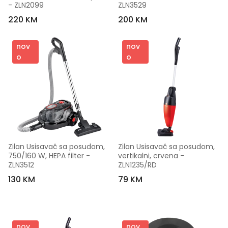
- ZLN2099
ZLN3529
220 KM
200 KM
nov
nov
o
o
Zilan Usisavač sa posudom, 
Zilan Usisavač sa posudom, 
750/160 W, HEPA filter - 
vertikalni, crvena - 
ZLN3512
ZLN1235/RD
130 KM
79 KM
nov
nov