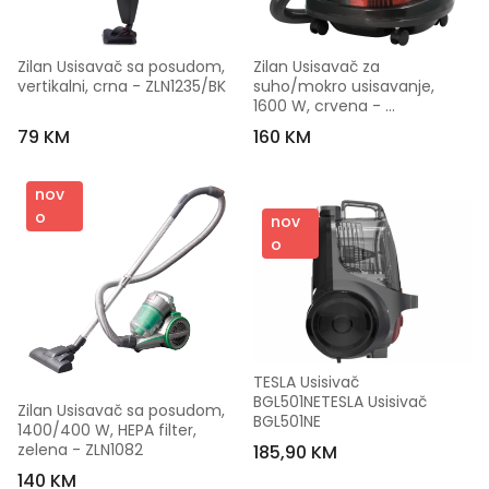
Zilan Usisavač sa posudom, 
Zilan Usisavač za 
vertikalni, crna - ZLN1235/BK
suho/mokro usisavanje, 
1600 W, crvena - 
ZLN8945/RD
79 KM
160 KM
nov
o
nov
o
TESLA Usisivač 
BGL501NETESLA Usisivač 
Zilan Usisavač sa posudom, 
BGL501NE
1400/400 W, HEPA filter, 
zelena - ZLN1082
185,90 KM
140 KM