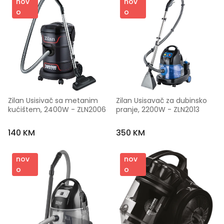
nov
nov
o
o
Zilan Usisivač sa metanim 
Zilan Usisavač za dubinsko 
kućištem, 2400W - ZLN2006
pranje, 2200W - ZLN2013
140 KM
350 KM
nov
nov
o
o