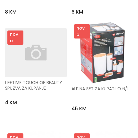
8 KM
6 KM
nov
nov
o
o
LIFETIME TOUCH OF BEAUTY 
SPUŽVA ZA KUPANJE
ALPINA SET ZA KUPATILO 6/1
4 KM
45 KM
nov
nov