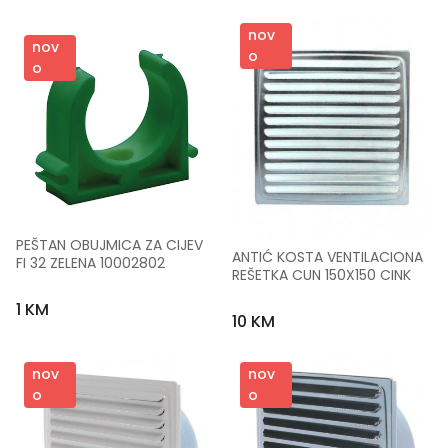
nov
nov
o
o
PEŠTAN OBUJMICA ZA CIJEV 
ANTIĆ KOSTA VENTILACIONA 
FI 32 ZELENA 10002802
REŠETKA CUN 150X150 CINK
1 KM
10 KM
nov
nov
o
o