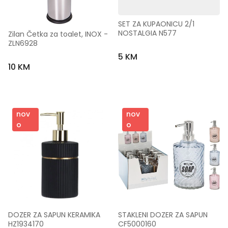
SET ZA KUPAONICU 2/1 
NOSTALGIA N577
Zilan Četka za toalet, INOX - 
ZLN6928
5 KM
10 KM
nov
nov
o
o
DOZER ZA SAPUN KERAMIKA 
STAKLENI DOZER ZA SAPUN 
HZ1934170
CF5000160