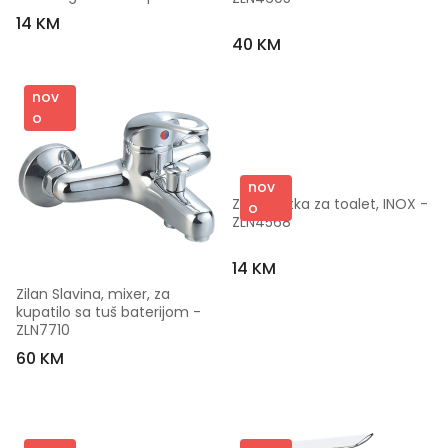
14 KM
40 KM
nov
o
nov
Zilan Četka za toalet, INOX - 
o
ZLN4568
14 KM
Zilan Slavina, mixer, za 
kupatilo sa tuš baterijom - 
ZLN7710
60 KM