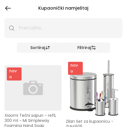
Kupaonički namještaj
Sortiraj
Filtriraj
nov
nov
o
o
Xiaomi Tečni sapun - refil, 
300 ml - Mi Simpleway 
Zilan Set za kupaonicu - 
Foaming Hand Soap
ZLN4605