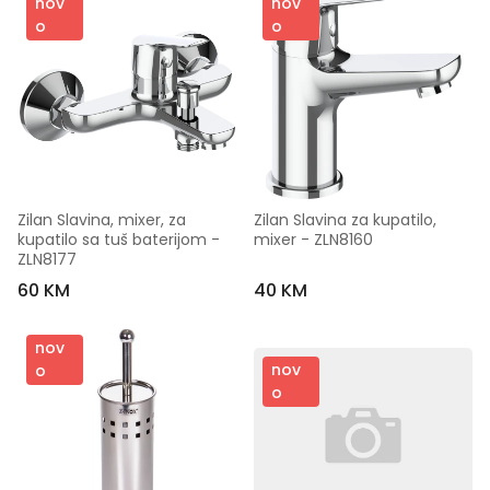
nov
nov
o
o
Zilan Slavina, mixer, za 
Zilan Slavina za kupatilo, 
kupatilo sa tuš baterijom - 
mixer - ZLN8160
ZLN8177
60 KM
40 KM
nov
nov
o
o