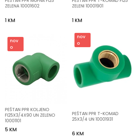
PEŠTAN PPR MUFNA FI25 
PEŠTAN PPR T-KOMAD FI25 
ZELENA 10001602
ZELENI 10001901
1 KM
1 KM
nov
nov
o
o
PEŠTAN PPR KOLJENO 
PEŠTAN PPR T-KOMAD 
FI25X3/4X90 UN ZELENO 
25X3/4 UN 10001931
10001101
5 KM
6 KM