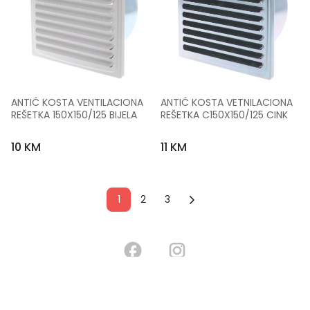
ANTIĆ KOSTA VENTILACIONA 
ANTIĆ KOSTA VETNILACIONA 
REŠETKA 150X150/125 BIJELA
REŠETKA C150X150/125 CINK
10 KM
11 KM
1
2
3
o nama
oglašavanje
uslovi korištenja
politika privatnosti
kontakt i pomoć