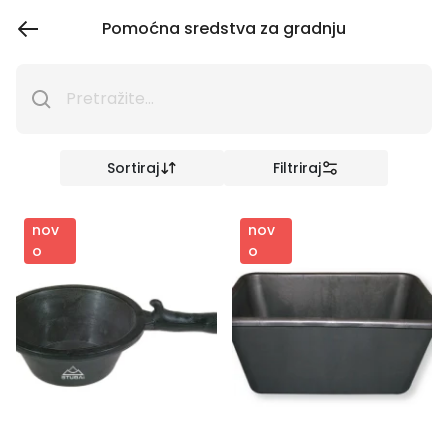
Pomoćna sredstva za gradnju
Sortiraj
Filtriraj
nov
nov
o
o