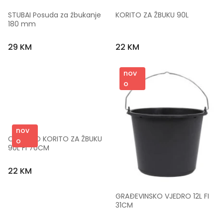
STUBAI Posuda za žbukanje 
KORITO ZA ŽBUKU 90L
180 mm
29 KM
22 KM
nov
o
nov
OKRUGLO KORITO ZA ŽBUKU 
o
90L FI 70CM
22 KM
GRAĐEVINSKO VJEDRO 12L FI 
31CM