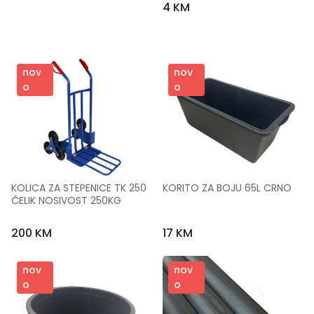
4 KM
nov
nov
o
o
KOLICA ZA STEPENICE TK 250 
KORITO ZA BOJU 65L CRNO
ČELIK NOSIVOST 250KG
200 KM
17 KM
nov
nov
o
o