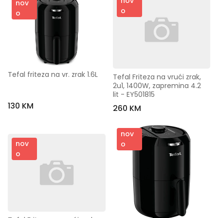
nov
nov
o
o
Tefal friteza na vr. zrak 1.6L
Tefal Friteza na vrući zrak, 
2u1, 1400W, zapremina 4.2 
lit - EY501815
130 KM
260 KM
nov
nov
o
o