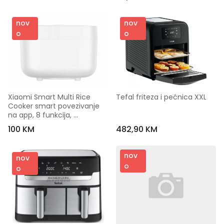
nov
nov
o
o
Xiaomi Smart Multi Rice 
Tefal friteza i pećnica XXL
Cooker smart povezivanje 
na app, 8 funkcija, 
kapacitet 3 lit
100 KM
482,90 KM
nov
nov
o
o