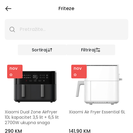
Friteze
Sortiraj
Filtriraj
nov
nov
o
o
Xiaomi Dual Zone AirFryer 
Xiaomi Air Fryer Essential 6L
10L kapacitet 3,5 lit + 6,5 lit 
2700W ukupna snaga
290 KM
141,90 KM