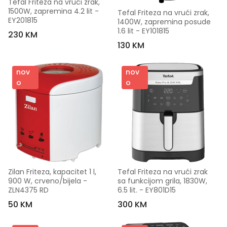
Tefal Friteza na vrući zrak, 
1500W, zapremina 4.2 lit - 
Tefal Friteza na vrući zrak, 
EY201815
1400W, zapremina posude 
1.6 lit - EY101815
230 KM
130 KM
nov
nov
o
o
Zilan Friteza, kapacitet 1 l, 
Tefal Friteza na vrući zrak 
900 W, crveno/bijela - 
sa funkcijom grila, 1830W, 
ZLN4375 RD
6.5 lit. - EY801D15
50 KM
300 KM