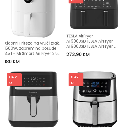
TESLA AirFryer 
AF900BSDTESLA AirFryer 
Xiaomi Friteza na vrući zrak, 
AF900BSDTESLA AirFryer 
1500W, zapremina posude 
AF900BSD
3.5 l - Mi Smart Air Fryer 3.5L
273,90 KM
180 KM
nov
nov
o
o