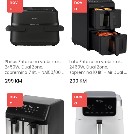
nov
nov
o
o
Philips Friteza na vrući zrak, 
Lafe Friteza na vrući zrak, 
2450W, Dual Zone, 
2460W, Dual Zone, 
zapremina 7 lit. - NA150/00 
zapremina 10 lit. - Air Dual 
Dual
Fry 10 L
299 KM
200 KM
nov
nov
o
o