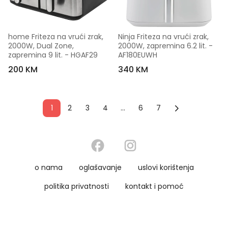
home Friteza na vrući zrak, 
Ninja Friteza na vrući zrak, 
2000W, Dual Zone, 
2000W, zapremina 6.2 lit. - 
zapremina 9 lit. - HGAF29
AF180EUWH
200 KM
340 KM
1
2
3
4
...
6
7
o nama
oglašavanje
uslovi korištenja
politika privatnosti
kontakt i pomoć