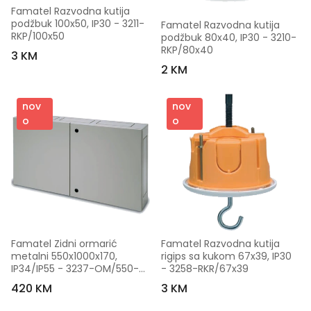
Famatel Razvodna kutija 
podžbuk 100x50, IP30 - 3211-
Famatel Razvodna kutija 
RKP/100x50
podžbuk 80x40, IP30 - 3210-
RKP/80x40
3 KM
2 KM
nov
nov
o
o
Famatel Zidni ormarić 
Famatel Razvodna kutija 
metalni 550x1000x170, 
rigips sa kukom 67x39, IP30 
IP34/IP55 - 3237-OM/550-
- 3258-RKR/67x39
1000
420 KM
3 KM