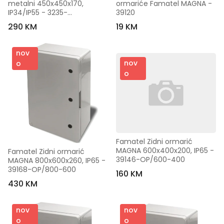
metalni 450x450x170, 
ormariće Famatel MAGNA - 
IP34/IP55 - 3235-
39120
OM/450x450
290 KM
19 KM
nov
nov
o
o
Famatel Zidni ormarić 
MAGNA 600x400x200, IP65 - 
Famatel Zidni ormarić 
39146-OP/600-400
MAGNA 800x600x260, IP65 - 
39168-OP/800-600
160 KM
430 KM
nov
nov
o
o