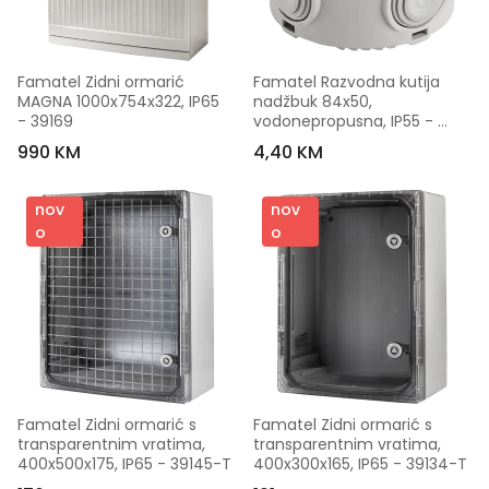
Famatel Zidni ormarić 
Famatel Razvodna kutija 
MAGNA 1000x754x322, IP65 
nadžbuk 84x50, 
- 39169
vodonepropusna, IP55 - 
3027
990 KM
4,40 KM
nov
nov
o
o
Famatel Zidni ormarić s 
Famatel Zidni ormarić s 
transparentnim vratima, 
transparentnim vratima, 
400x500x175, IP65 - 39145-T
400x300x165, IP65 - 39134-T