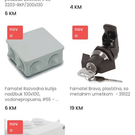
3203-RKP/200x130
4 KM
6 KM
nov
nov
o
o
Famatel Razvodna kutija 
Famatel Brava, plastična, sa 
nadžbuk 100x100, 
metalnim umetkom  - 39122
vodonepropusna, IP55 - 
3003-RKN/100x100
6 KM
19 KM
nov
o