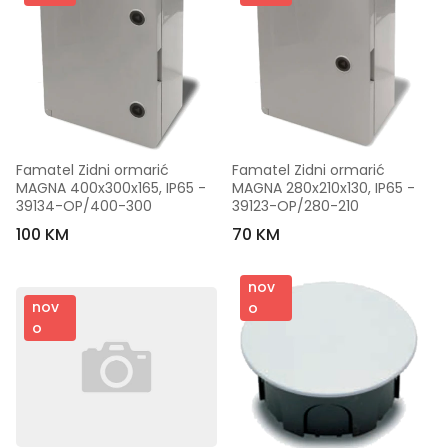
Famatel Zidni ormarić 
Famatel Zidni ormarić 
MAGNA 400x300x165, IP65 - 
MAGNA 280x210x130, IP65 - 
39134-OP/400-300
39123-OP/280-210
100 KM
70 KM
nov
nov
o
o