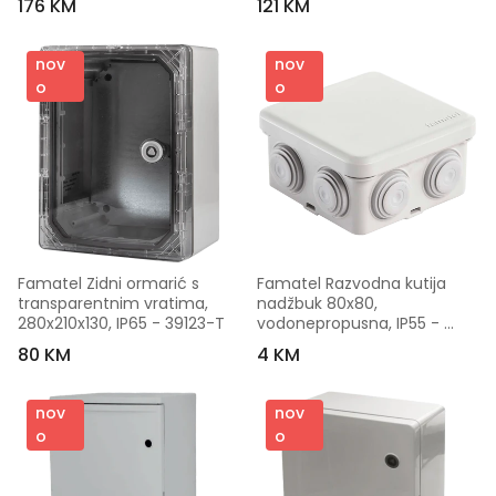
176 KM
121 KM
nov
nov
o
o
Famatel Zidni ormarić s 
Famatel Razvodna kutija 
transparentnim vratima, 
nadžbuk 80x80, 
280x210x130, IP65 - 39123-T
vodonepropusna, IP55 - 
3028
80 KM
4 KM
nov
nov
o
o