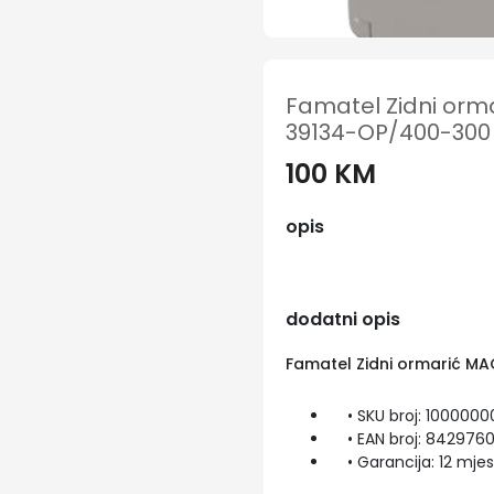
Famatel Zidni orm
39134-OP/400-300
100 KM
opis
dodatni opis
Famatel Zidni ormarić M
• SKU broj: 100000
• EAN broj: 842976
• Garancija: 12 mjes