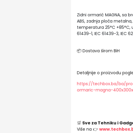
Zidni ormarić MAGNA, sa b
ABS, zadnja ploča metalna, 
temperatura 25°C +85°C, u
61439-1, IEC 61439-3, IEC 62
📦 Dostava širom BiH
Detaljnije o proizvodu pogle
https://techbox.ba/ba/pr
ormaric-magna-400x300x
🛒
Sve za Tehniku i Gadg
Više na 👉
www.techbox.