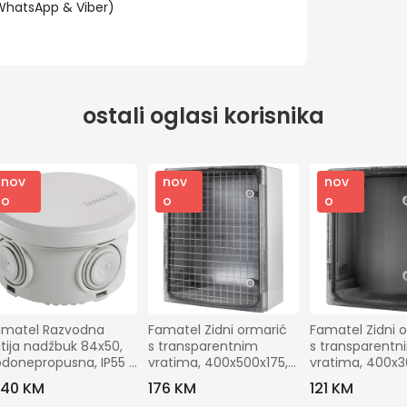
(WhatsApp & Viber)
ostali oglasi korisnika
nov
nov
nov
o
o
o
amatel Razvodna 
Famatel Zidni ormarić 
Famatel Zidni o
tija nadžbuk 84x50, 
s transparentnim 
s transparentn
donepropusna, IP55 
vratima, 400x500x175, 
vratima, 400x30
 3027
IP65 - 39145-T
IP65 - 39134-T
,40 KM
176 KM
121 KM