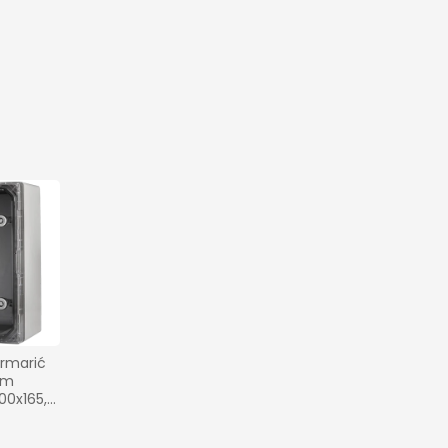
rmarić 
im 
0x165, 