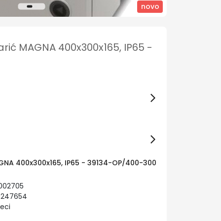
novo
arić MAGNA 400x300x165, IP65 -
AGNA 400x300x165, IP65 - 39134-OP/400-300
0002705
0247654
eci