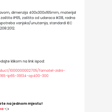
ravom, dimenzija 400x300x165mm, materijal
zaštita IP65, zaštita od udaraca IK08, radna
potreba vanjska/unutarnja, standardi IEC
208:2012.
dajte klikom na link ispod:
oduct/1000000002705/famatel-zidni-
165-ip65-39134-op400-300
ete na jednom mjestu!
ba
👈