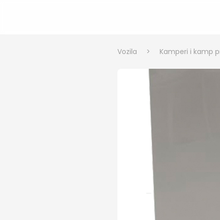
Vozila
>
Kamperi i kamp pr