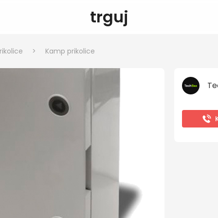
trguj
ikolice
>
Kamp prikolice
Te