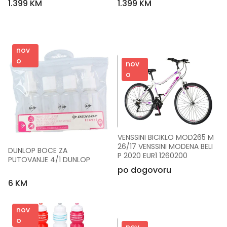
1.399 KM
1.399 KM
nov
o
nov
o
VENSSINI BICIKLO MOD265 M 
26/17 VENSSINI MODENA BELI 
DUNLOP BOCE ZA 
P 2020 EUR1 1260200
PUTOVANJE 4/1 DUNLOP
po dogovoru
6 KM
nov
o
nov