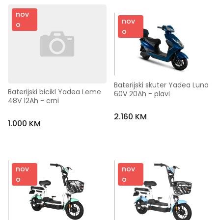
nov
nov
o
o
Baterijski skuter Yadea Luna 
Baterijski bicikl Yadea Leme 
60V 20Ah - plavi
48V 12Ah - crni
2.160 KM
1.000 KM
nov
nov
o
o