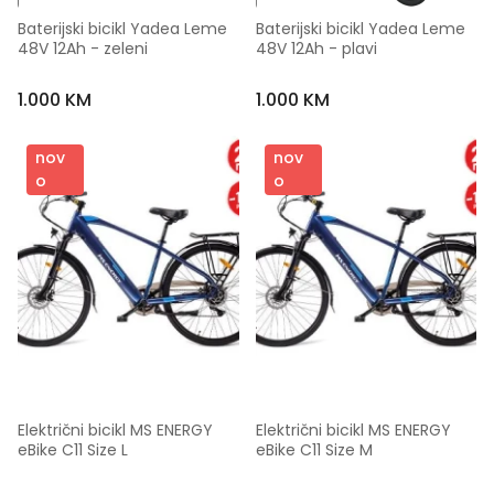
Baterijski bicikl Yadea Leme 
Baterijski bicikl Yadea Leme 
48V 12Ah - zeleni
48V 12Ah - plavi
1.000 KM
1.000 KM
nov
nov
o
o
Električni bicikl MS ENERGY 
Električni bicikl MS ENERGY 
eBike C11 Size L
eBike C11 Size M