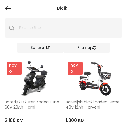
Bicikli
Sortiraj
Filtriraj
nov
nov
o
o
Baterijski skuter Yadea Luna 
Baterijski bicikl Yadea Leme 
60V 20Ah - crni
48V 12Ah - crveni
2.160 KM
1.000 KM