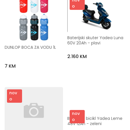
o
Baterijski skuter Yadea Luna 
60V 20Ah - plavi
DUNLOP BOCA ZA VODU 1L
2.160 KM
7 KM
nov
o
nov
Baterijski bicikl Yadea Leme 
o
48V 12Ah - zeleni