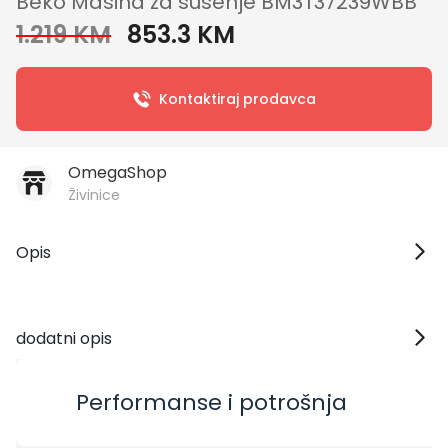
Beko Mašina za sušenje BM3T37239WBB
1.219 KM
853.3 KM
Kontaktiraj prodavca
OmegaShop
Živinice
Opis
dodatni opis
Performanse i potrošnja