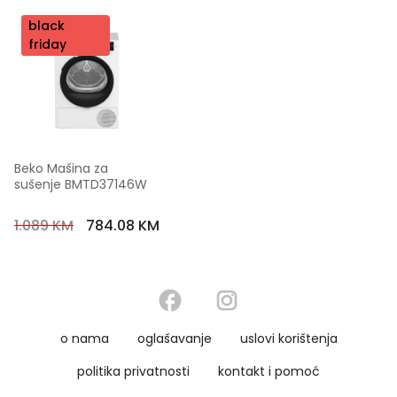
nov
black
o
friday
Beko Mašina za 
sušenje BMTD37146W
1.089 KM
784.08 KM
o nama
oglašavanje
uslovi korištenja
politika privatnosti
kontakt i pomoć