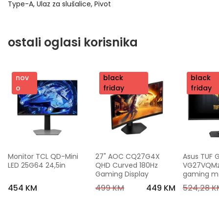
Type-A, Ulaz za slušalice, Pivot
ostali oglasi korisnika
nov
nov
black
nov
black
o
o
friday
o
friday
Monitor TCL QD-Mini 
27" AOC CQ27G4X 
Asus TUF 
LED 25G64 24,5in
QHD Curved 180Hz 
VG27VQMzak
Gaming Display
gaming mon
FHD,240 Hz
454 KM
499 KM
449 KM
524,28 K