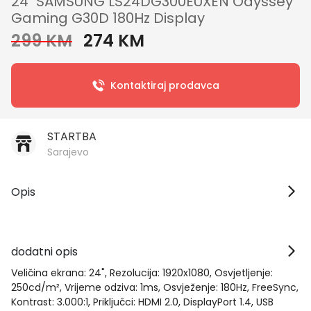
24" SAMSUNG LS24DG300EUXEN Odyssey
Gaming G30D 180Hz Display
299 KM
274 KM
Kontaktiraj prodavca
STARTBA
Sarajevo
Opis
dodatni opis
Veličina ekrana: 24", Rezolucija: 1920x1080, Osvjetljenje:
250cd/m², Vrijeme odziva: 1ms, Osvježenje: 180Hz, FreeSync,
Kontrast: 3.000:1, Priključci: HDMI 2.0, DisplayPort 1.4, USB