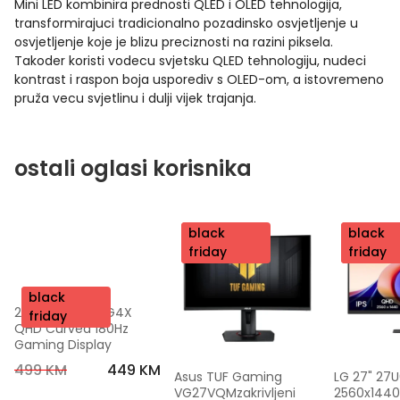
Mini LED kombinira prednosti QLED i OLED tehnologija,
transformirajuci tradicionalno pozadinsko osvjetljenje u
osvjetljenje koje je blizu preciznosti na razini piksela.
Takoder koristi vodecu svjetsku QLED tehnologiju, nudeci
kontrast i raspon boja usporediv s OLED-om, a istovremeno
pruža vecu svjetlinu i dulji vijek trajanja.
ostali oglasi korisnika
nov
black
nov
black
o
friday
o
friday
nov
black
27" AOC CQ27G4X 
o
friday
QHD Curved 180Hz 
Gaming Display
499 KM
449 KM
Asus TUF Gaming 
LG 27" 27U
VG27VQMzakrivljeni 
2560x144010