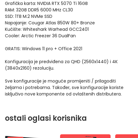
Grafička karta: NVIDIA RTX 5070 Ti 16GB
RAM: 32GB DDR5 6000 MHz CL30
SSD: 1TB M.2 NVMe SSD
Napajanje: Cougar Atlas 850W 80+ Bronze
Kućište: Whiteshark Warhead GCC2401
Cooler: Arctic Freezer 36 DualFan
GRATIS: Windows 11 pro + Office 2021
Konfiguracija je predviđena za QHD (2560x1440) i 4K
(3840x2160) rezoluciju.
Sve konfiguracije je moguće promijeniti / prilagoditi
željama i potrebama. Također, sve konfiguracije koriste
isključivo nove komponente od ovlaštenih distributera.
ostali oglasi korisnika