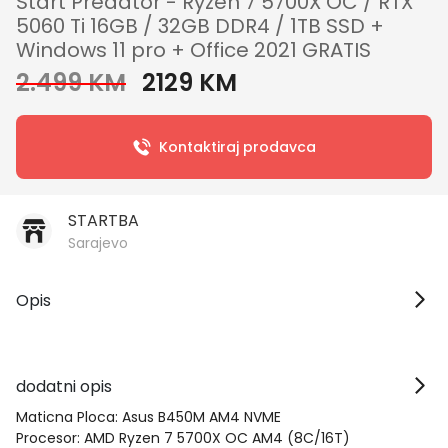
Start Predator - Ryzen 7 5700X OC / RTX
5060 Ti 16GB / 32GB DDR4 / 1TB SSD +
Windows 11 pro + Office 2021 GRATIS
2.499 KM
2129 KM
Kontaktiraj prodavca
STARTBA
Sarajevo
Opis
dodatni opis
Maticna Ploca: Asus B450M AM4 NVME
Procesor: AMD Ryzen 7 5700X OC AM4 (8C/16T)