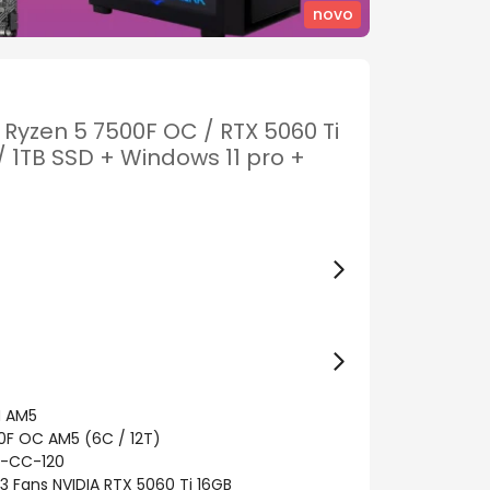
novo
 Ryzen 5 7500F OC / RTX 5060 Ti
 1TB SSD + Windows 11 pro +
M AM5
0F OC AM5 (6C / 12T)
C-CC-120
ty 3 Fans NVIDIA RTX 5060 Ti 16GB