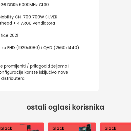
16GB DDR5 6000MHz CL30
Nobility CN-700 700W SILVER
rhead + 4 ARGB ventilatora
fice 2021
a za FHD (1920x1080) i QHD (2560x1440)
promijeniti / prilagoditi željama i
figuracije koriste isključivo nove
istributera.
ostali oglasi korisnika
nov
black
nov
black
nov
black