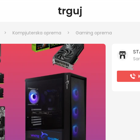
trguj
>
Kompjuterska oprema
>
Gaming oprema
ST
Sar