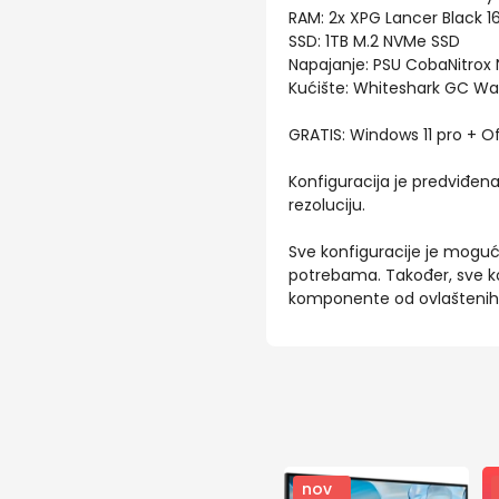
RAM: 2x XPG Lancer Black 
SSD: 1TB M.2 NVMe SSD
Napajanje: PSU CobaNitrox 
Kućište: Whiteshark GC Wa
GRATIS: Windows 11 pro + Of
Konfiguracija je predviđen
rezoluciju.
Sve konfiguracije je moguće 
potrebama. Također, sve kon
komponente od ovlaštenih d
nov