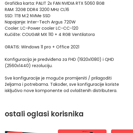
Grafička karta: PALIT 2x FAN NVIDIA RTX 5060 8GB
RAM: 32GB DDR4 3200 MHz CL16
SSD: 1TB M.2 NVMe SSD
Napajanje: Inter-Tech Argus 720W
Cooler: LC-Power cooler LC-CC-120
Kućište: COUGAR MX 110 + 4 RGB Ventilatora
GRATIS: Windows 11 pro + Office 2021
Konfiguracija je predviđena za FHD (1920x1080) i QHD
(2560x1440) rezoluciju.
Sve konfiguracije je moguće promijeniti / prilagoditi
željama i potrebama. Također, sve konfiguracije koriste
isključivo nove komponente od ovlaštenih distributera.
ostali oglasi korisnika