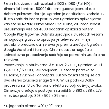
Ekran televizora nudi rezoluciju 1920 x 1080 (Full HD) i
dinamički kontrast 5000:1 što omogućava jasnu sliku s
dobrim prikazom detalja. Ugrađen je certificirani Android TV
11, što znači da imate pristup već ugrađenim aplikacijama
kao što su Netflix, Prime Video i YouTube, ali i mogućnost
preuzimanja više od 4000 dodatnih aplikacija putem
Google Play trgovine. Daljinski upravljač s Bluetooth vezom
omogućuje glasovno upravljanje televizorom – nije
potrebno precizno usmjeravanje prema uređaju. Ugrađen
Google Assistant i funkcija Chromecast omogućuju
jednostavno prebacivanje sadržaja sa pametnih uređaja na
televizor.
Povezivanje je obuhvatno: 3 x HDMI, 2 x USB, ugrađen Wi-Fi
(2,4 GHz / 5 GHz), LAN priključak, Bluetooth podrška za
slušalice, zvučnike i gamepad. Sustav zvuka sastoji se od
dva stereo zvučnika snage 2 × 10 W, uz podršku Dolby
procesiranja i Ultra Surround efekta za bolji doživljaj zvuka.
Dimenzije uređaja s postoljem su približno 893 x 588 x 275
mm, bez postolja 893 x 507 x 85 mm.
• Dijagonala ekrana: 40" (≈ 101 cm)