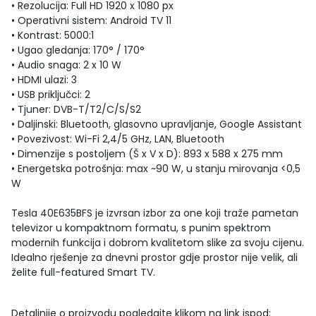
• Rezolucija: Full HD 1920 x 1080 px
• Operativni sistem: Android TV 11
• Kontrast: 5000:1
• Ugao gledanja: 170° / 170°
• Audio snaga: 2 x 10 W
• HDMI ulazi: 3
• USB priključci: 2
• Tjuner: DVB-T/T2/C/S/S2
• Daljinski: Bluetooth, glasovno upravljanje, Google Assistant
• Povezivost: Wi-Fi 2,4/5 GHz, LAN, Bluetooth
• Dimenzije s postoljem (Š x V x D): 893 x 588 x 275 mm
• Energetska potrošnja: max ~90 W, u stanju mirovanja <0,5
W
Tesla 40E635BFS je izvrsan izbor za one koji traže pametan
televizor u kompaktnom formatu, s punim spektrom
modernih funkcija i dobrom kvalitetom slike za svoju cijenu.
Idealno rješenje za dnevni prostor gdje prostor nije velik, ali
želite full-featured Smart TV.
Detaljnije o proizvodu pogledajte klikom na link ispod: