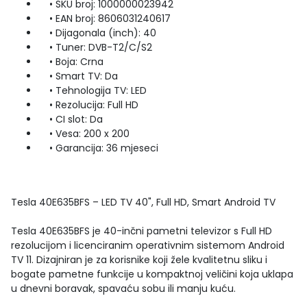
• SKU broj: 1000000023942
• EAN broj: 8606031240617
• Dijagonala (inch): 40
• Tuner: DVB-T2/C/S2
• Boja: Crna
• Smart TV: Da
• Tehnologija TV: LED
• Rezolucija: Full HD
• CI slot: Da
• Vesa: 200 x 200
• Garancija: 36 mjeseci
Tesla 40E635BFS – LED TV 40", Full HD, Smart Android TV
Tesla 40E635BFS je 40-inčni pametni televizor s Full HD
rezolucijom i licenciranim operativnim sistemom Android
TV 11. Dizajniran je za korisnike koji žele kvalitetnu sliku i
bogate pametne funkcije u kompaktnoj veličini koja uklapa
u dnevni boravak, spavaću sobu ili manju kuću.