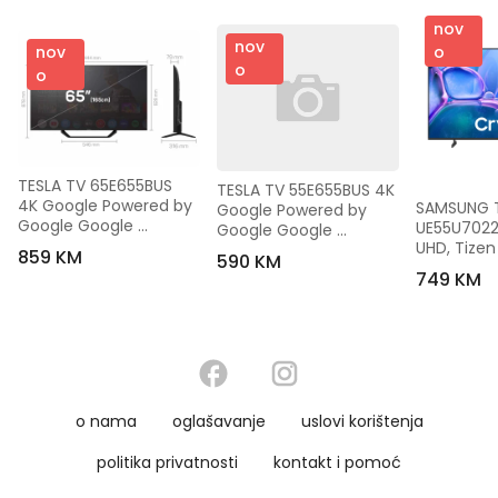
nov
nov
nov
o
o
o
TESLA TV 65E655BUS 
TESLA TV 55E655BUS 4K 
4K Google Powered by 
SAMSUNG T
Google Powered by 
Google Google 
UE55U7022
Google Google 
Assistant
UHD, Tizen
Assistant
859 KM
590 KM
749 KM
o nama
oglašavanje
uslovi korištenja
politika privatnosti
kontakt i pomoć