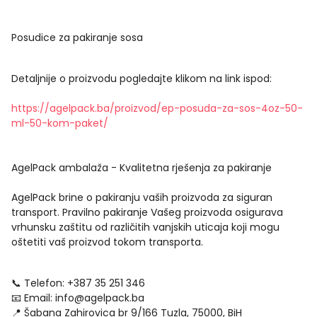
Posudice za pakiranje sosa
Detaljnije o proizvodu pogledajte klikom na link ispod:
https://agelpack.ba/proizvod/ep-posuda-za-sos-4oz-50-
ml-50-kom-paket/
AgelPack ambalaža - Kvalitetna rješenja za pakiranje
AgelPack brine o pakiranju vaših proizvoda za siguran
transport. Pravilno pakiranje Vašeg proizvoda osigurava
vrhunsku zaštitu od različitih vanjskih uticaja koji mogu
oštetiti vaš proizvod tokom transporta.
📞 Telefon: +387 35 251 346
📧 Email:
info@agelpack.ba
📍 Šabana Zahirovica br 9/166 Tuzla, 75000, BiH