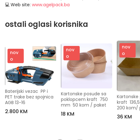
💻 Web site:
www.agelpack.ba
ostali oglasi korisnika
nov
nov
nov
o
o
o
Baterijski vezac  PP i 
Kartonske posude sa 
Kartonske 
PET trake bez spojnica  
poklopcem kraft  750 
kraft  136
AGB 13-16
mm  50 kom / paket
200 kom/ 
2.800 KM
18 KM
36 KM