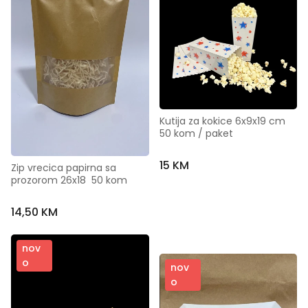
Kutija za kokice 6x9x19 cm   
50 kom / paket
15 KM
Zip vrecica papirna sa 
prozorom 26x18  50 kom
14,50 KM
nov
o
nov
o