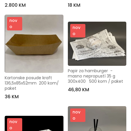
2.800 KM
18 KM
nov
o
nov
o
Papir za hamburger  - 
masno nepropustí 35 g   
Kartonske posude kraft  
300x400   500 kom / paket
136,5x85x52mm  200 kom/ 
paket
46,80 KM
36 KM
nov
o
nov
o