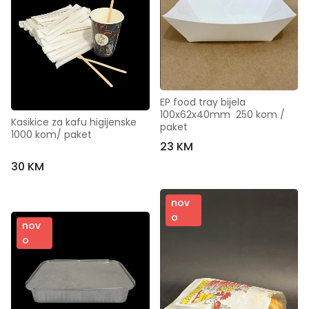
EP food tray bijela 
100x62x40mm  250 kom / 
Kasikice za kafu higijenske  
paket
1000 kom/ paket
23 KM
30 KM
nov
o
nov
o