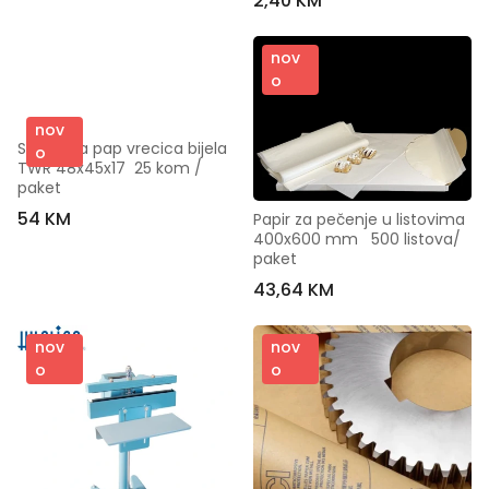
2,40 KM
nov
o
nov
Stmpana pap vrecica bijela  
o
TWR 48x45x17  25 kom / 
paket
54 KM
Papir za pečenje u listovima 
400x600 mm   500 listova/ 
paket
43,64 KM
nov
nov
o
o