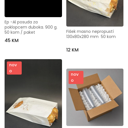
Ep -Al posuda za 
poklopcem duboka. 900 g.  
Fišek masno nepropustí  
50 kom / paket
130x80x280 mm  50 kom
45 KM
12 KM
nov
o
nov
o