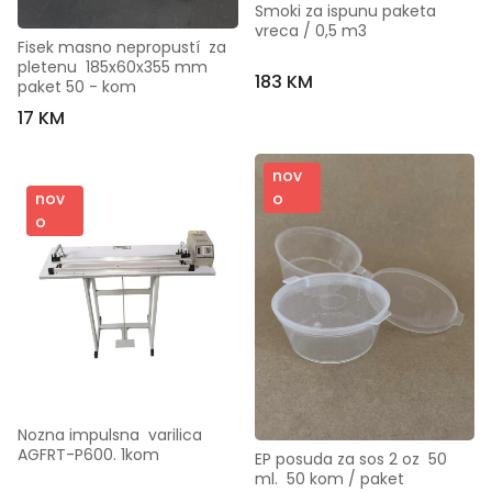
Smoki za ispunu paketa   
vreca / 0,5 m3
Fisek masno nepropustí  za 
pletenu  185x60x355 mm  
183 KM
paket 50 - kom
17 KM
nov
o
nov
o
Nozna impulsna  varilica  
AGFRT-P600. 1kom
EP posuda za sos 2 oz  50 
ml.  50 kom / paket