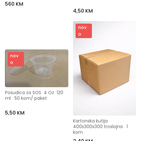
560 KM
4,50 KM
nov
o
nov
o
Posudica za SOS  4 Oz  120  
ml   50 kom/ paket
5,50 KM
Kartonska kutija 
400x300x300 troslojna   1 
kom