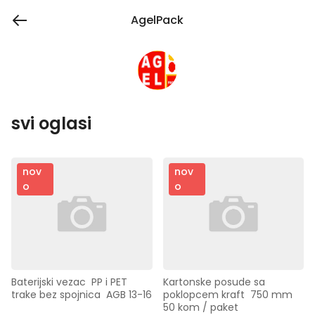
AgelPack
svi oglasi
nov
nov
o
o
Baterijski vezac  PP i PET 
Kartonske posude sa 
trake bez spojnica  AGB 13-16
poklopcem kraft  750 mm  
50 kom / paket