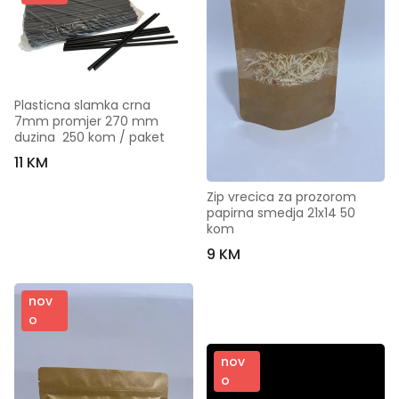
Plasticna slamka crna  
7mm promjer 270 mm 
duzina  250 kom / paket
11 KM
Zip vrecica za prozorom 
papirna smedja 21x14 50 
kom
9 KM
nov
o
nov
o