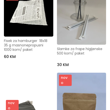
Fisek za hamburger  18x18   
35 g masnonepropusni   
Slamke za frape higijenske  
1000 kom/ paket
500 kom/ paket
60 KM
30 KM
nov
o
nov
o