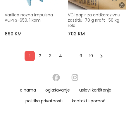
Varilica nozna impulsna 
VCI papir za antikorozivnu 
AGPFS-650. 1 kom
zastitiu  70 g Kraft   50 kg 
rola
890 KM
702 KM
1
2
3
4
...
9
10
o nama
oglašavanje
uslovi korištenja
politika privatnosti
kontakt i pomoć