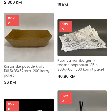
2.800 KM
18 KM
nov
o
nov
o
Papir za hamburger  - 
masno nepropustí 35 g   
Kartonske posude kraft  
300x400   500 kom / paket
136,5x85x52mm  200 kom/ 
paket
46,80 KM
36 KM
nov
o
nov
o