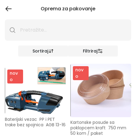
Oprema za pakovanje
Sortiraj
Filtriraj
nov
nov
o
o
Baterijski vezac  PP i PET 
Kartonske posude sa 
trake bez spojnica  AGB 13-16
poklopcem kraft  750 mm  
50 kom / paket