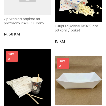
Zip vrecica papirna sa 
prozorom 26x18  50 kom
Kutija za kokice 6x9x19 cm   
50 kom / paket
14,50 KM
15 KM
nov
o
nov
o