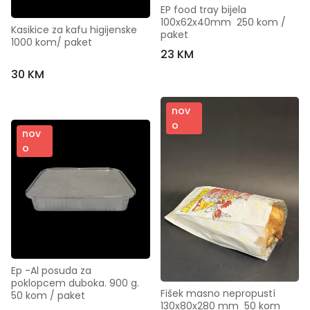
EP food tray bijela 
100x62x40mm  250 kom / 
Kasikice za kafu higijenske  
paket
1000 kom/ paket
23 KM
30 KM
nov
o
nov
o
Ep -Al posuda za 
poklopcem duboka. 900 g.  
Fišek masno nepropustí  
50 kom / paket
130x80x280 mm  50 kom