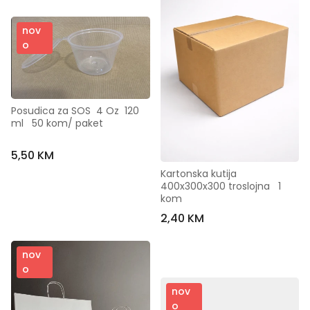
nov
o
Posudica za SOS  4 Oz  120  
ml   50 kom/ paket
5,50 KM
Kartonska kutija 
400x300x300 troslojna   1 
kom
2,40 KM
nov
o
nov
o