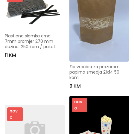
Plasticna slamka crna  
7mm promjer 270 mm 
duzina  250 kom / paket
11 KM
Zip vrecica za prozorom 
papirna smedja 21x14 50 
kom
9 KM
nov
o
nov
o