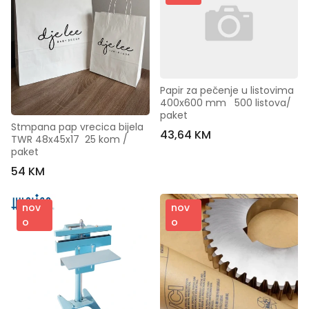
Papir za pečenje u listovima 
400x600 mm   500 listova/ 
paket
Stmpana pap vrecica bijela  
43,64 KM
TWR 48x45x17  25 kom / 
paket
54 KM
nov
nov
o
o