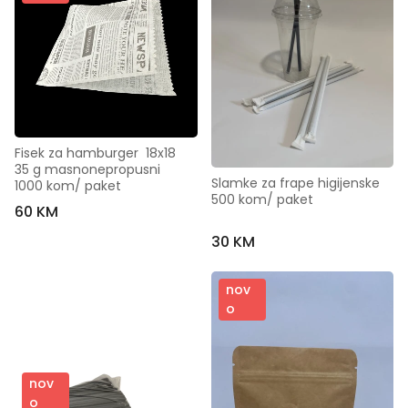
Fisek za hamburger  18x18   
35 g masnonepropusni   
Slamke za frape higijenske  
1000 kom/ paket
500 kom/ paket
60 KM
30 KM
nov
o
nov
o