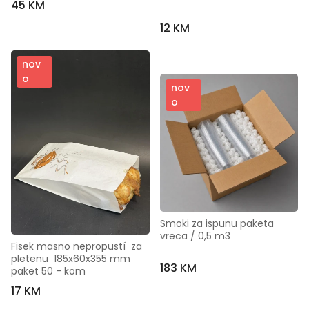
45 KM
12 KM
nov
o
nov
o
Smoki za ispunu paketa   
vreca / 0,5 m3
Fisek masno nepropustí  za 
pletenu  185x60x355 mm  
183 KM
paket 50 - kom
17 KM