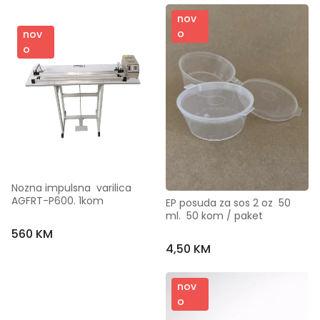
nov
o
nov
o
Nozna impulsna  varilica  
AGFRT-P600. 1kom
EP posuda za sos 2 oz  50 
ml.  50 kom / paket
560 KM
4,50 KM
nov
o