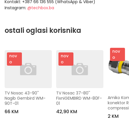
Kontakt: +387 66 136 555 (WhatsApp & Viber)
Instagram:
@techbox.ba
ostali oglasi korisnika
nov
nov
nov
o
o
o
TV Nosac 43-90'' 
TV Nosac 37-80'' 
Amiko Kom
Nagib Gembird WM-
FixniGEMBIRD WM-80F-
konektor R
90T-01
01
compress
66 KM
42,90 KM
2 KM