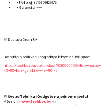
• EAN broj: 8716309126175
• Garancija: ---
📦 Dostava širom BiH
Detaljnije o proizvodu pogledajte klikom na link ispod:
https://techbox.ba/ba/product/1030000001645/tv-nosac-
43-90-fixni-gembird-wm-90f-01
🛒
Sve za Tehniku i Gadgete na jednom mjestu!
Više na 👉
www.techbox.ba
👈