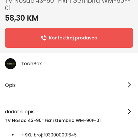
TV Nosac 43-90'' Fixni Gembird WM-90F-
01
58,30 KM
Kontaktiraj prodavca
TechBox
Opis
dodatni opis
TV Nosac 43-90'' Fixni Gembird WM-90F-01
• SKU broj: 1030000001645