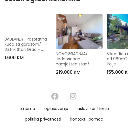
BAULAND/ Trospratna 
kuća sa garažom/ 
Bistrik Stari Grad - 
NOVOGRADNJA/ 
Vikendica n
[Iznajmljivanje]
1.600 KM
Jednosoban 
od 980m2/
namješten stan/ 
Polje
Otoka
219.000 KM
155.000 
o nama
oglašavanje
uslovi korištenja
politika privatnosti
kontakt i pomoć