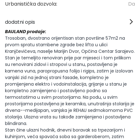
Urbanistička dozvola:
Da
dodatni opis
BAULAND prodaje:
Trosoban, dvostrano orijentisan stan površine 57m2 na
prvom spratu stambene zgrade bez lifta u ulici
Kranjčevićeva, naselje Marijin Dvor, Općina Centar Sarajevo.
Stan je temeljito renoviran prije par mjeseci i tom prilikom
su renovirani zidovi i stropovi u stanu, postavljena je
kamena vuna, paropropusna folija i rigips, zatim je izolovan
vanjski zid na jednoj strani fasade, kompletno je
promijenjena elektro i vodoinstalacija, grijanje u stanu je
kompletno zamijenjeno i postavljeno podno sa
termostatima u svim prostorijama. Na podu, u svim
prostorijama postavljena je keramika, unutrašnja stolarija je
drvena--medijapan, vanjska je REHAU sedmokomorna PVC
stolarija. Ulazna vrata su takođe zamijenjena i postavljena
blindirana.
Stan čine ulazni hodnik, dnevni boravak sa trpezarijom i
kuhinjom, veća spavaća soba sa garderoberom, zatim