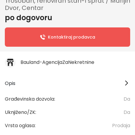
Trosoban, renoviran stan-I sprat / Marijin
Dvor, Centar
po dogovoru
Kontaktiraj prodavca
Bauland-AgencijaZaNekretnine
Opis
Građevinska dozvola:
Da
Uknjiženo/ZK:
Da
Vrsta oglasa:
Prodaja