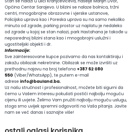
Stan se nalazi u ulici Kranjčevićeva, naselje Marijin Dvor,
Općina Centar Sarajevo. U blizini se nalaze bolnica, tržni
centri, mnogobrojne obrazovne i vjerske ustanove,
Policijska uprava kao i Poreska uprava su na samo nekoliko
minuta od zgrade, parking prostor uz naplatu je nedaleko
od zgrade u kojoj se stan nalazi, park Hastahana je takođe u
neposrednoj blizini stana kao i mnogobrojni uslužni i
ugostiteljski objekti i dr.
Informacije:
Sve zainteresovane kupce pozivamo da nas kontaktiraju i
zakažu obilazak nekretnine. Obilazak se može izvršiti uz
prethodnu najavu na broj telefona
+387 62 080
550
(Viber/WhatsApp), te putem e-mail
adrese
info@bauland.ba
.
Uz našu stručnost i profesionalnost, možete biti sigurni da
ćemo u Vašem interesu pokušati postići najbolju moguću
cijenu ili uvjete. Želimo Vam pružiti najbolju moguću uslugu,
stoga smo uvijek spremni odgovoriti na Vaša pitanja. Javite
nam se već danas i saznajte više!
ostali oglasi korisnika