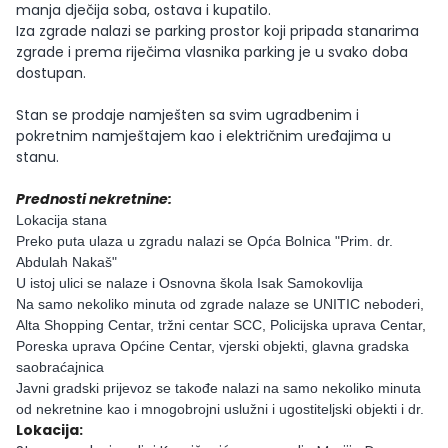
manja dječija soba, ostava i kupatilo.
Iza zgrade nalazi se parking prostor koji pripada stanarima
zgrade i prema riječima vlasnika parking je u svako doba
dostupan.
Stan se prodaje namješten sa svim ugradbenim i
pokretnim namještajem kao i električnim uređajima u
stanu.
Prednosti nekretnine:
Lokacija stana
Preko puta ulaza u zgradu nalazi se Opća Bolnica "Prim. dr.
Abdulah Nakaš"
U istoj ulici se nalaze i Osnovna škola Isak Samokovlija
Na samo nekoliko minuta od zgrade nalaze se UNITIC neboderi,
Alta Shopping Centar, tržni centar SCC, Policijska uprava Centar,
Poreska uprava Općine Centar, vjerski objekti, glavna gradska
saobraćajnica
Javni gradski prijevoz se takođe nalazi na samo nekoliko minuta
od nekretnine kao i mnogobrojni uslužni i ugostiteljski objekti i dr.
Lokacija: