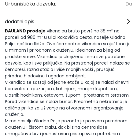
Urbanistička dozvola:
Da
dodatni opis
BAULAND prodaje
vikendicu bruto površine 38 m² na
parceli od 980 m² u ulici Rakovička cesta, naselje Gladno
Polje, opština Ilidža. Ova šarmantna vikendica smještena je
u mirnom i prirodnom okruženju, idealnom za bijeg od
gradske vreve. Vikendica je uknjižena i ima sve potrebne
dozvole, kao i sve priključke. Na prostranoj parceli nalaze se
čempresi, razna stabla i više manjih voćki , pružajući
prirodnu hladovinu i ugodan ambijent.
Vikendica se sastoji od jedne etaže u kojoj se nalazi dnevni
boravak sa trpezarijom, kuhinjom, manjim kupatilom,
ulaznik hodnikom, ostavom, šupom i prostranom terasom.
Pored vikendice se nalazi bunar. Predmetna nekretnina je
odlična prilika za uživanje na otvorenom i organizovanje
druženja.
Mirno naselje Gladno Polje poznato je po svom prirodnom
okruženju i čistom zraku, dok blizina centra Ilidže
omogućava brz i jednostavan pristup svim potrebnim