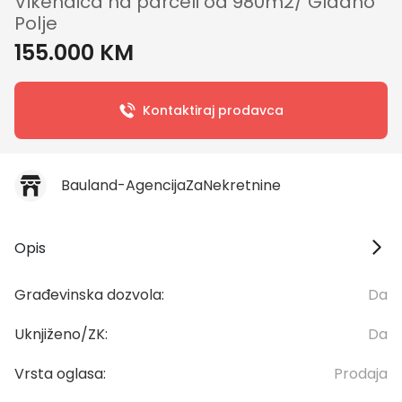
Vikendica na parceli od 980m2/ Gladno
Polje
155.000 KM
Kontaktiraj prodavca
Bauland-AgencijaZaNekretnine
Opis
Građevinska dozvola:
Da
Uknjiženo/ZK:
Da
Vrsta oglasa:
Prodaja