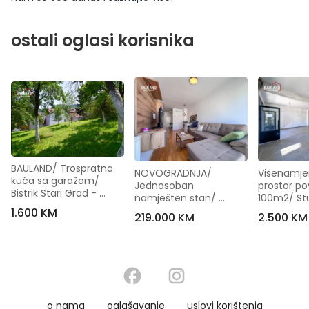
ostali oglasi korisnika
BAULAND/ Trospratna 
NOVOGRADNJA/ 
Višenamjen
kuća sa garažom/ 
Jednosoban 
prostor pov
Bistrik Stari Grad - 
namješten stan/ 
100m2/ Stu
[Iznajmljivanje]
Otoka
[Iznajmljiv
1.600 KM
219.000 KM
2.500 KM
o nama
oglašavanje
uslovi korištenja