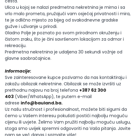
cesta.
Ulica u kojoj se nalazi predmetna nekretnina je mirna i sa
vrlo malo prometa, pružajući vam osjećaj privatnosti i mira,
te je odlično mjesto za bijeg od svakodnevne gradske
gužve i uživanje u prirodi.
Gladno Polje je poznato po svom prirodnom okruženju i
čistom zraku, što je čini savršenom lokacijom za odmor i
rekreaciju.
Predmetna nekretnina je udaljena 30 sekundi vožnje od
glavne saobraćajnice.
Informacije:
Sve zainteresovane kupce pozivamo da nas kontaktiraju i
zakažu obilazak nekretnine. Obilazak se može izvršiti uz
prethodnu najavu na broj telefona
+387 62 300
403
(Viber/WhatsApp), te putem e-mail
adrese
info@bauland.ba
.
Uz našu stručnost i profesionalnost, možete biti sigurni da
ćemo u Vašem interesu pokušati postići najbolju moguću
cijenu ili uvjete. Želimo Vam pružiti najbolju moguću uslugu,
stoga smo uvijek spremni odgovoriti na Vaša pitanja. Javite
nam se već danas i saznajte više!