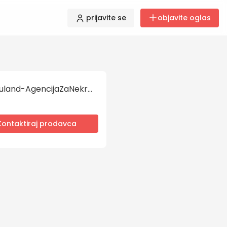
prijavite se
objavite oglas
Bauland-AgencijaZaNekretnine
Kontaktiraj prodavca