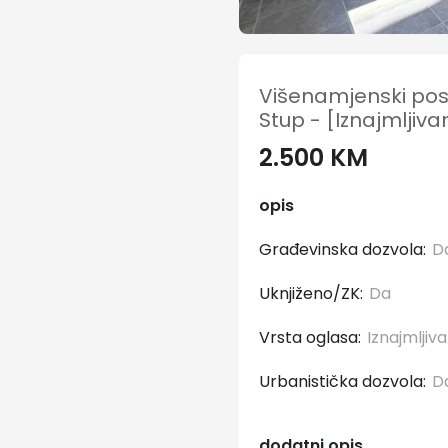
Višenamjenski pos
Stup - [Iznajmljiva
2.500 KM
opis
Građevinska dozvola:
Uknjiženo/ZK:
Da
Vrsta oglasa:
Iznajmljiv
Urbanistička dozvola:
dodatni opis