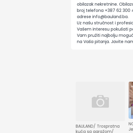
obilazak nekretnine. Obilaz
broj telefona +387 62 300 
adrese
info@bauland.ba
.
Uz našu stručnost i profesi
Vašem interesu pokušati pos
Vam pružiti najbolju moguć
na Vaša pitanja. Javite nam
N
BAULAND/ Trospratna 
J
kuća sa garažom/ 