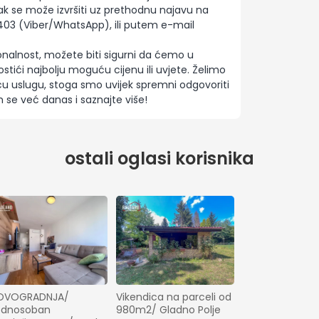
ak se može izvršiti uz prethodnu najavu na
403 (Viber/WhatsApp), ili putem e-mail
onalnost, možete biti sigurni da ćemo u
tići najbolju moguću cijenu ili uvjete. Želimo
u uslugu, stoga smo uvijek spremni odgovoriti
 se već danas i saznajte više!
ostali oglasi korisnika
OVOGRADNJA/ 
Vikendica na parceli od 
ednosoban 
980m2/ Gladno Polje