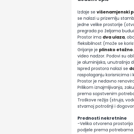
Izdaje se
višenamjenski p
se nalazi u prizemlju stam
jedne velike prostorije (ot
pregrada po željama buduć
Prostor ima
dva ulaza
, ob
fleksibilnost (može se koris
Grijanje je
plinsko etažno
video nadzor. Podovi su ob
je aluminijska, unutrašnja 
Ispred prostora nalazi se
do
raspolaganju korisnicima i k
Prostor je nedavno renovira
Prilikom iznajmljivanja, za
prema sopstvenim potrebama
Troškove režija (struja, vo
stvarnoj potrošnji i dogovor
Prednosti nekretnine
-Velika otvorena prostorij
podjele prema potrebama