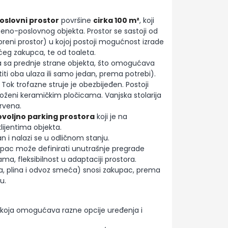
oslovni prostor
površine
cirka 100 m²
, koji
beno-poslovnog objekta. Prostor se sastoji od
voreni prostor) u kojoj postoji mogućnost izrade
eg zakupca, te od toaleta.
a sa prednje strane objekta, što omogućava
titi oba ulaza ili samo jedan, prema potrebi).
. Tok trofazne struje je obezbijeđen. Postoji
loženi keramičkim pločicama. Vanjska stolarija
drvena.
voljno parking prostora
koji je na
lijentima objekta.
n i nalazi se u odličnom stanju.
kupac može definirati unutrašnje pregrade
, fleksibilnost u adaptaciji prostora.
da, plina i odvoz smeća) snosi zakupac, prema
u.
a koja omogućava razne opcije uređenja i