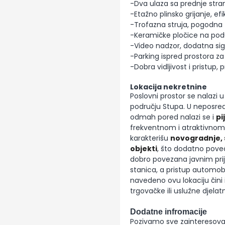
-Dva ulaza sa prednje strane
-Etažno plinsko grijanje, ef
-Trofazna struja, pogodna z
-Keramičke pločice na pod
-Video nadzor, dodatna sig
-Parking ispred prostora za 
-Dobra vidljivost i pristup, 
Lokacija nekretnine
Poslovni prostor se nalazi u 
području Stupa. U neposredn
odmah pored nalazi se i
pi
frekventnom i atraktivnom z
karakterišu
novogradnje,
objekti
, što dodatno poveća
dobro povezana javnim prij
stanica, a pristup automob
navedeno ovu lokaciju čini
trgovačke ili uslužne djelatn
Dodatne infromacije
Pozivamo sve zainteresova