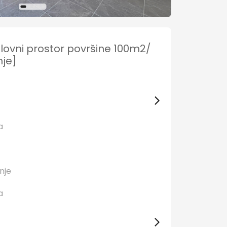
lovni prostor površine 100m2/
nje]
Da
anje
Da