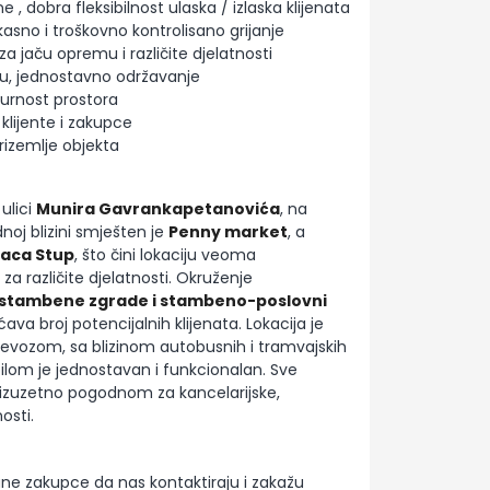
 , dobra fleksibilnost ulaska / izlaska klijenata
ikasno i troškovno kontrolisano grijanje
a jaču opremu i različite djelatnosti
u, jednostavno održavanje
urnost prostora
klijente i zakupce
prizemlje objekta
ulici
Munira Gavrankapetanovića
, na
oj blizini smješten je
Penny market
, a
jaca Stup
, što čini lokaciju veoma
a različite djelatnosti. Okruženje
 stambene zgrade i stambeno-poslovni
va broj potencijalnih klijenata. Lokacija je
evozom, sa blizinom autobusnih i tramvajskih
ilom je jednostavan i funkcionalan. Sve
 izuzetno pogodnom za kancelarijske,
osti.
ne zakupce da nas kontaktiraju i zakažu