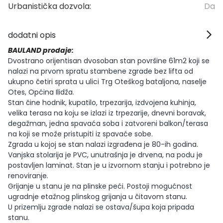
Urbanistička dozvola:
Da
dodatni opis
BAULAND prodaje:
Dvostrano orijentisan dvosoban stan površine 61m2 koji se
nalazi na prvom spratu stambene zgrade bez lifta od
ukupno četiri sprata u ulici Trg Oteškog bataljona, naselje
Otes, Općina Ilidža.
Stan čine hodnik, kupatilo, trpezarija, izdvojena kuhinja,
velika terasa na koju se izlazi iz trpezarije, dnevni boravak,
degažman, jedna spavaća soba i zatvoreni balkon/terasa
na koji se može pristupiti iz spavaće sobe.
Zgrada u kojoj se stan nalazi izgrađena je 80-ih godina.
Vanjska stolarija je PVC, unutrašnja je drvena, na podu je
postavljen laminat. Stan je u izvornom stanju i potrebno je
renoviranje.
Grijanje u stanu je na plinske peći. Postoji mogućnost
ugradnje etažnog plinskog grijanja u čitavom stanu.
U prizemlju zgrade nalazi se ostava/šupa koja pripada
stanu.