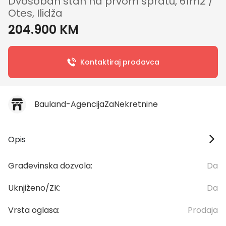
Dvosoban stan na prvom spratu, 61m2 /
Otes, Ilidža
204.900 KM
Kontaktiraj prodavca
Bauland-AgencijaZaNekretnine
Opis
Građevinska dozvola:
Da
Uknjiženo/ZK:
Da
Vrsta oglasa:
Prodaja