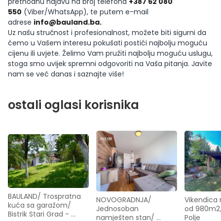
prethodnu najavu na broj telefona
+387 62 080
550
(Viber/WhatsApp), te putem e-mail
adrese
info@bauland.ba
.
Uz našu stručnost i profesionalnost, možete biti sigurni da
ćemo u Vašem interesu pokušati postići najbolju moguću
cijenu ili uvjete. Želimo Vam pružiti najbolju moguću uslugu,
stoga smo uvijek spremni odgovoriti na Vaša pitanja. Javite
nam se već danas i saznajte više!
ostali oglasi korisnika
BAULAND/ Trospratna 
NOVOGRADNJA/ 
Vikendica n
kuća sa garažom/ 
Jednosoban 
od 980m2/
Bistrik Stari Grad - 
namješten stan/ 
Polje