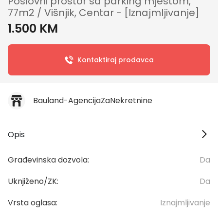
Poslovni prostor sa parking mjestom,
77m2 / Višnjik, Centar - [Iznajmljivanje]
1.500 KM
Kontaktiraj prodavca
Bauland-AgencijaZaNekretnine
Opis
Građevinska dozvola:
Da
Uknjiženo/ZK:
Da
Vrsta oglasa:
Iznajmljivanje