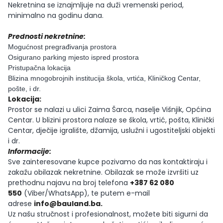
Nekretnina se iznajmljuje na duži vremenski period,
minimalno na godinu dana.
Prednosti nekretnine:
Mogućnost pregrađivanja prostora
Osigurano parking mjesto ispred prostora
Pristupačna lokacija
Blizina mnogobrojnih institucija škola, vrtića, Kliničkog Centar,
pošte, i dr.
Lokacija:
Prostor se nalazi u ulici Zaima Šarca, naselje Višnjik, Općina
Centar. U blizini prostora nalaze se škola, vrtić, pošta, Klinički
Centar, dječije igralište, džamija, uslužni i ugostiteljski objekti
i dr.
Informacije:
Sve zainteresovane kupce pozivamo da nas kontaktiraju i
zakažu obilazak nekretnine. Obilazak se može izvršiti uz
prethodnu najavu na broj telefona
+387 62 080
550
(Viber/WhatsApp), te putem e-mail
adrese
info@bauland.ba
.
Uz našu stručnost i profesionalnost, možete biti sigurni da