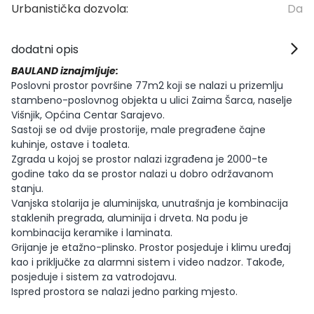
Urbanistička dozvola:
Da
dodatni opis
BAULAND iznajmljuje:
Poslovni prostor površine 77m2 koji se nalazi u prizemlju
stambeno-poslovnog objekta u ulici Zaima Šarca, naselje
Višnjik, Općina Centar Sarajevo.
Sastoji se od dvije prostorije, male pregrađene čajne
kuhinje, ostave i toaleta.
Zgrada u kojoj se prostor nalazi izgrađena je 2000-te
godine tako da se prostor nalazi u dobro održavanom
stanju.
Vanjska stolarija je aluminijska, unutrašnja je kombinacija
staklenih pregrada, aluminija i drveta. Na podu je
kombinacija keramike i laminata.
Grijanje je etažno-plinsko. Prostor posjeduje i klimu uređaj
kao i priključke za alarmni sistem i video nadzor. Takođe,
posjeduje i sistem za vatrodojavu.
Ispred prostora se nalazi jedno parking mjesto.