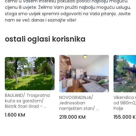
ćemo u Vašem interesu pokušati postići najbolju moguću
cijenu ili uvjete. Želimo Vam pružiti najbolju moguću uslugu,
stoga smo uvijek spremni odgovoriti na Vaša pitanja. Javite
nam se već danas i saznajte više!
ostali oglasi korisnika
BAULAND/ Trospratna 
NOVOGRADNJA/ 
Vikendica n
kuća sa garažom/ 
Jednosoban 
od 980m2/
Bistrik Stari Grad - 
namješten stan/ 
Polje
[Iznajmljivanje]
Otoka
1.600 KM
219.000 KM
155.000 