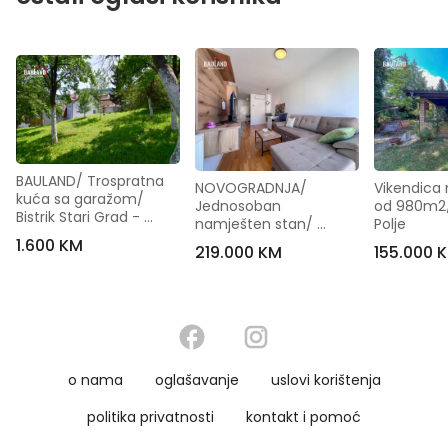
BAULAND/ Trospratna 
NOVOGRADNJA/ 
Vikendica n
kuća sa garažom/ 
Jednosoban 
od 980m2/
Bistrik Stari Grad - 
namješten stan/ 
Polje
[Iznajmljivanje]
Otoka
1.600 KM
219.000 KM
155.000 
o nama
oglašavanje
uslovi korištenja
politika privatnosti
kontakt i pomoć