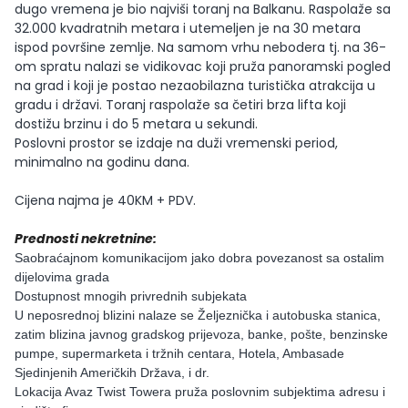
dugo vremena je bio najviši toranj na Balkanu. Raspolaže sa
32.000 kvadratnih metara i utemeljen je na 30 metara
ispod površine zemlje. Na samom vrhu nebodera tj. na 36-
om spratu nalazi se vidikovac koji pruža panoramski pogled
na grad i koji je postao nezaobilazna turistička atrakcija u
gradu i državi. Toranj raspolaže sa četiri brza lifta koji
dostižu brzinu i do 5 metara u sekundi.
Poslovni prostor se izdaje na duži vremenski period,
minimalno na godinu dana.
Cijena najma je 40KM + PDV.
Prednosti nekretnine:
Saobraćajnom komunikacijom jako dobra povezanost sa ostalim
dijelovima grada
Dostupnost mnogih privrednih subjekata
U neposrednoj blizini nalaze se Željeznička i autobuska stanica,
zatim blizina javnog gradskog prijevoza, banke, pošte, benzinske
pumpe, supermarketa i tržnih centara, Hotela, Ambasade
Sjedinjenih Američkih Država, i dr.
Lokacija Avaz Twist Towera pruža poslovnim subjektima adresu i