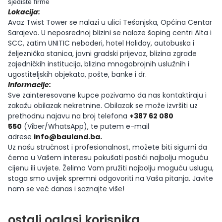
sjedište firme
Lokacija:
Avaz Twist Tower se nalazi u ulici Tešanjska, Općina Centar
Sarajevo. U neposrednoj blizini se nalaze šoping centri Alta i
SCC, zatim UNITIC neboderi, hotel Holiday, autobuska i
željeznička stanica, javni gradski prijevoz, blizina zgrade
zajedničkih institucija, blizina mnogobrojnih uslužnih i
ugostiteljskih objekata, pošte, banke i dr.
Informacije:
Sve zainteresovane kupce pozivamo da nas kontaktiraju i
zakažu obilazak nekretnine. Obilazak se može izvršiti uz
prethodnu najavu na broj telefona
+387 62 080
550
(Viber/WhatsApp), te putem e-mail
adrese
info@bauland.ba
.
Uz našu stručnost i profesionalnost, možete biti sigurni da
ćemo u Vašem interesu pokušati postići najbolju moguću
cijenu ili uvjete. Želimo Vam pružiti najbolju moguću uslugu,
stoga smo uvijek spremni odgovoriti na Vaša pitanja. Javite
nam se već danas i saznajte više!
ostali oglasi korisnika