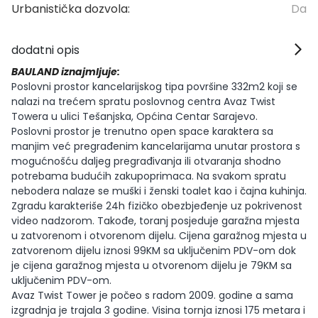
Urbanistička dozvola:
Da
dodatni opis
BAULAND iznajmljuje:
Poslovni prostor kancelarijskog tipa površine 332m2 koji se
nalazi na trećem spratu poslovnog centra Avaz Twist
Towera u ulici Tešanjska, Općina Centar Sarajevo.
Poslovni prostor je trenutno open space karaktera sa
manjim već pregrađenim kancelarijama unutar prostora s
mogućnošću daljeg pregrađivanja ili otvaranja shodno
potrebama budućih zakupoprimaca. Na svakom spratu
nebodera nalaze se muški i ženski toalet kao i čajna kuhinja.
Zgradu karakteriše 24h fizičko obezbjeđenje uz pokrivenost
video nadzorom. Takođe, toranj posjeduje garažna mjesta
u zatvorenom i otvorenom dijelu. Cijena garažnog mjesta u
zatvorenom dijelu iznosi 99KM sa uključenim PDV-om dok
je cijena garažnog mjesta u otvorenom dijelu je 79KM sa
uključenim PDV-om.
Avaz Twist Tower je počeo s radom 2009. godine a sama
izgradnja je trajala 3 godine. Visina tornja iznosi 175 metara i