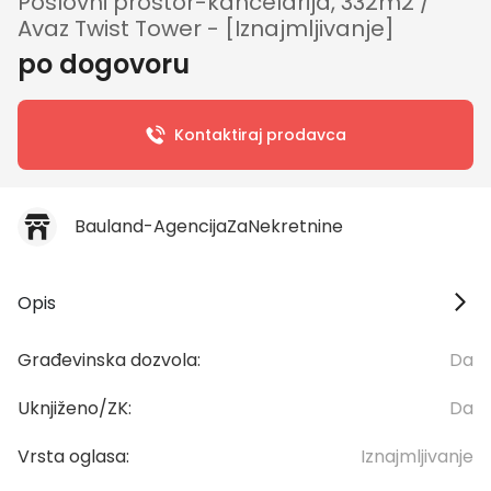
Poslovni prostor-kancelarija, 332m2 /
Avaz Twist Tower - [Iznajmljivanje]
po dogovoru
Kontaktiraj prodavca
Bauland-AgencijaZaNekretnine
Opis
Građevinska dozvola:
Da
Uknjiženo/ZK:
Da
Vrsta oglasa:
Iznajmljivanje