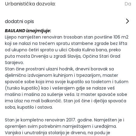
Urbanistička dozvola:
Da
dodatni opis
BAULAND iznajmljuje:
Lijepo namješten renoviran trosoban stan površine 106 m2
koji se nalazi na trećem spratu stambene zgrade bez lifta
od ukupno četiri sprata u ulici Obala Kulina bana, preko
puta mosta Drvenija u zgradi Slavija, Općina Stari Grad
Sarajevo.
Stan čine prostrani ulazni hodnik, dnevni boravak sa
djelimično izdvojenom kuhinjom i trpezarijom, master
spavaće sobe koja ima svoje kupatilo sa toaletom i tušom
(tursko kupatilo) kao i vešerajem gdje se nalaze veš
mašina i mašina za sušenje veša. Iz master spavaće sobe
ima izlaz na mali balkončić. Stan još čine i dječija spavaća
soba, kupatilo i ostava.
Stan je kompletno renoviran 2017. godine. Namješten je i
opremljen svim potrebnim namještajem i uređajima.
Vanjska i unutrašnja stolarija je drvena, na podu je