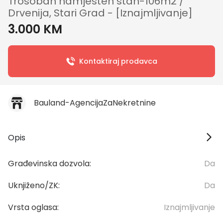
Trosoban namješten stan-106m2 /
Drvenija, Stari Grad - [Iznajmljivanje]
3.000 KM
Kontaktiraj prodavca
Bauland-AgencijaZaNekretnine
Opis
Građevinska dozvola:
Da
Uknjiženo/ZK:
Da
Vrsta oglasa:
Iznajmljivanje