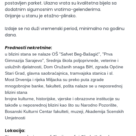
postavljen parket. Ulazna vrata su kvalitetna bijela sa
dodatnim sigurnosnim vratima-gelenderima.
Grijanje u stanu je etažno-plinsko.
Izdaje se na duži vremenski period, minimalno na godinu
dana.
Prednosti nekretnine:
u blizini stana se nalaze OŠ "Safvet Beg-Bašagić", "Prva
Gimnazija Sarajevo", Srednja škola poljoprivrede, veterine i
uslužnih djelatnosti, Dom Oružanih snaga BiH, zgrada Općine
Stari Grad, glavna saobraćajnica, tramvajska stanica i sl.
Most Drvenija i rijeka Miljacka su preko puta zgrade
mnogobrojne banke, fakulteti, pošta nalaze se u neposrednoj
blizini stana
brojne kulturne, historijske, vjerske i obrazovne institucije su
takođe u neposrednoj blizini kao što su Narodno Pozorište,
Bosanski Kulturni Centar fakulteti, muzeji, Akademija Scenskih
Umjetnosti
Lokacija: