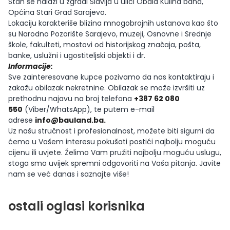
Stan se nalazi u zgradi Slavija u ulici Obala Kulina bana,
Općina Stari Grad Sarajevo.
Lokaciju karakteriše blizina mnogobrojnih ustanova kao što
su Narodno Pozorište Sarajevo, muzeji, Osnovne i Srednje
škole, fakulteti, mostovi od historijskog značaja, pošta,
banke, uslužni i ugostiteljski objekti i dr.
Informacije:
Sve zainteresovane kupce pozivamo da nas kontaktiraju i
zakažu obilazak nekretnine. Obilazak se može izvršiti uz
prethodnu najavu na broj telefona
+387 62 080
550
(Viber/WhatsApp), te putem e-mail
adrese
info@bauland.ba
.
Uz našu stručnost i profesionalnost, možete biti sigurni da
ćemo u Vašem interesu pokušati postići najbolju moguću
cijenu ili uvjete. Želimo Vam pružiti najbolju moguću uslugu,
stoga smo uvijek spremni odgovoriti na Vaša pitanja. Javite
nam se već danas i saznajte više!
ostali oglasi korisnika