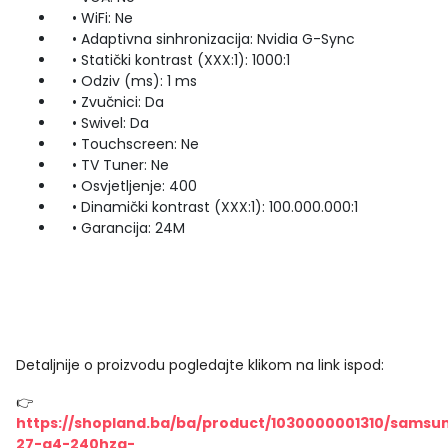
• WiFi: Ne
• Adaptivna sinhronizacija: Nvidia G-Sync
• Statički kontrast (XXX:1): 1000:1
• Odziv (ms): 1 ms
• Zvučnici: Da
• Swivel: Da
• Touchscreen: Ne
• TV Tuner: Ne
• Osvjetljenje: 400
• Dinamički kontrast (XXX:1): 100.000.000:1
• Garancija: 24M
Detaljnije o proizvodu pogledajte klikom na link ispod:
👉
https://shopland.ba/ba/product/1030000001310/samsu
27-g4-240hzg-