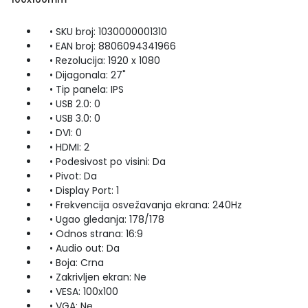
• SKU broj: 1030000001310
• EAN broj: 8806094341966
• Rezolucija: 1920 x 1080
• Dijagonala: 27"
• Tip panela: IPS
• USB 2.0: 0
• USB 3.0: 0
• DVI: 0
• HDMI: 2
• Podesivost po visini: Da
• Pivot: Da
• Display Port: 1
• Frekvencija osvežavanja ekrana: 240Hz
• Ugao gledanja: 178/178
• Odnos strana: 16:9
• Audio out: Da
• Boja: Crna
• Zakrivljen ekran: Ne
• VESA: 100x100
• VGA: Ne