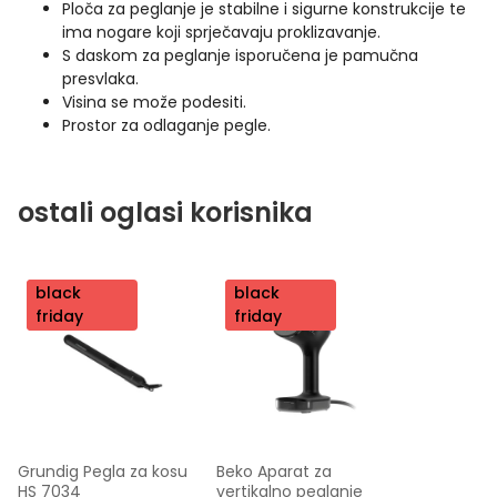
Ploča za peglanje je stabilne i sigurne konstrukcije te
ima nogare koji sprječavaju proklizavanje.
S daskom za peglanje isporučena je pamučna
presvlaka.
Visina se može podesiti.
Prostor za odlaganje pegle.
ostali oglasi korisnika
nov
black
nov
black
o
friday
o
friday
Grundig Pegla za kosu 
Beko Aparat za 
HS 7034
vertikalno peglanje 