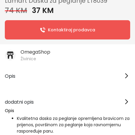
Lamart Daska za peglanje LT8039
74 KM
37 KM
Kontaktiraj prodavca
OmegaShop
Živinice
Opis
dodatni opis
Opis
Kvalitetna daska za peglanje opremljena bravicom za
prijenos, površinom za peglanje koja ravnomjernu
raspoređuje paru.