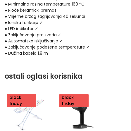
● Minimalna razina temperature 160 °C
● Ploče keramički premaz
● Vrijeme brzog zagrijavanja 40 sekundi
● Ionska funkcija ✓
● LED indikator ✓
● Zaključavanje proizvoda ✓
● Automatsko isključivanje ✓
● Zaključavanje podešene temperature ✓
● Dužina kabela 1,8 m
ostali oglasi korisnika
nov
black
nov
black
o
friday
o
friday