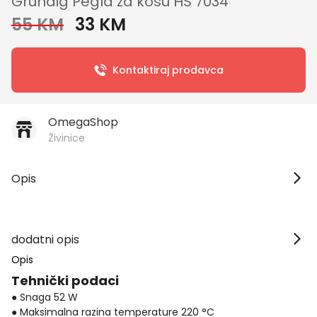
Grundig Pegla za kosu HS 7034
55 KM
33 KM
Kontaktiraj prodavca
OmegaShop
Živinice
Opis
dodatni opis
Opis
Tehnički podaci
● Snaga 52 W
● Maksimalna razina temperature 220 °C