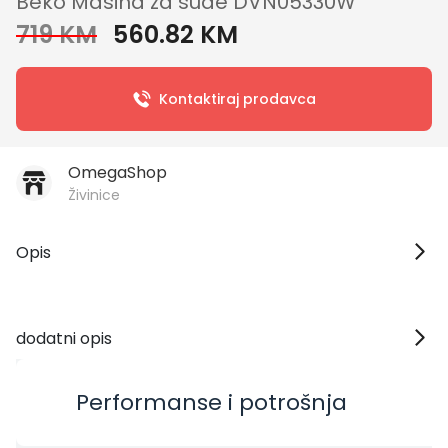
Beko Mašina za suđe DVN05330W
719 KM
560.82 KM
Kontaktiraj prodavca
OmegaShop
Živinice
Opis
dodatni opis
Performanse i potrošnja