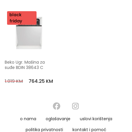
nov
black
o
friday
Beko Ugr. Mašina za 
suđe BDIN 38643 C
1.019 KM
764.25 KM
o nama
oglašavanje
uslovi korištenja
politika privatnosti
kontakt i pomoć