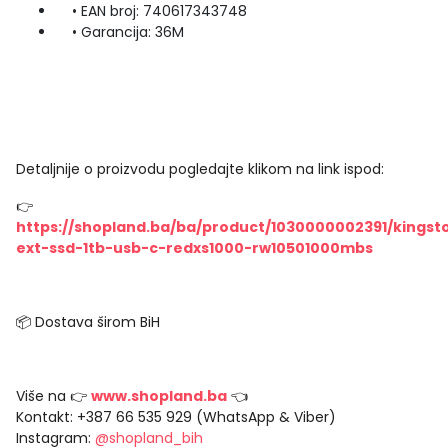
• EAN broj: 740617343748
• Garancija: 36M
Detaljnije o proizvodu pogledajte klikom na link ispod:
👉
https://shopland.ba/ba/product/1030000002391/kingst
ext-ssd-1tb-usb-c-redxs1000-rw10501000mbs
📦 Dostava širom BiH
Više na 👉
www.shopland.ba
👈
Kontakt: +387 66 535 929 (WhatsApp & Viber)
Instagram:
@shopland_bih