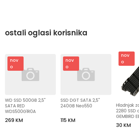
ostali oglasi korisnika
nov
nov
nov
o
o
o
WD SSD 500GB 2,5" 
SSD DGT SATA 2,5" 
Hladnjak z
SATA RED 
240GB Neo550
2280 SSD dr
WDS500G1R0A
GEMBIRD E
269 KM
115 KM
30 KM