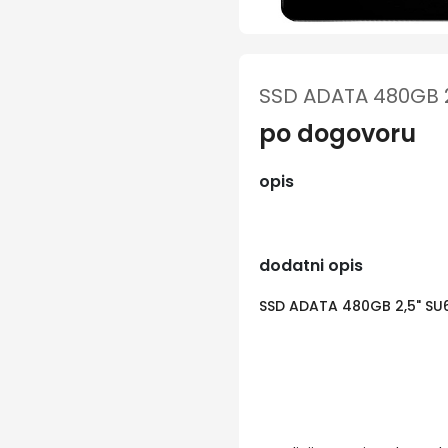
SSD ADATA 480GB 
po dogovoru
opis
dodatni opis
SSD ADATA 480GB 2,5" S