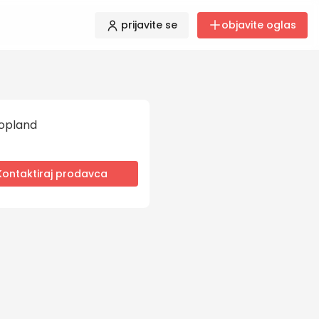
prijavite se
objavite oglas
opland
Kontaktiraj prodavca