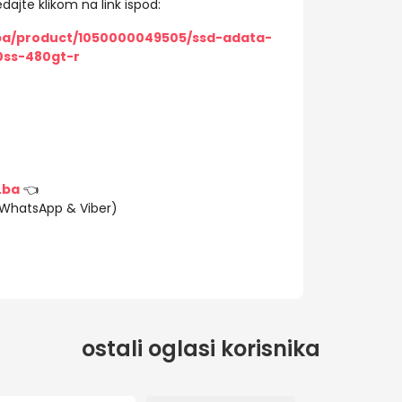
dajte klikom na link ispod:
/ba/product/1050000049505/ssd-adata-
ss-480gt-r
.ba
👈
(WhatsApp & Viber)
ostali oglasi korisnika