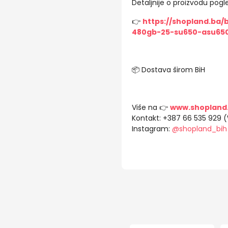
Detaljnije o proizvodu pogle
👉
https://shopland.ba
480gb-25-su650-asu650
📦 Dostava širom BiH
Više na 👉
www.shopland
Kontakt: +387 66 535 929 
Instagram:
@shopland_bih