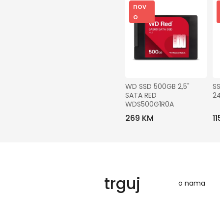
nov
o
WD SSD 500GB 2,5" 
SS
SATA RED 
2
WDS500G1R0A
269 KM
1
trguj
o nama