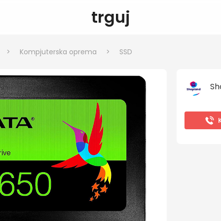
trguj
>
Kompjuterska oprema
>
SSD
Sh