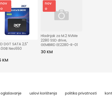
nov
nov
o
o
Hladnjak za M.2 NVMe 
2280 SSD drive, 
D DGT SATA 2,5" 
GEMBIRD EE2280-R-01
40GB Neo550
30 KM
15 KM
oglašavanje
uslovi korištenja
politika privatnosti
kon