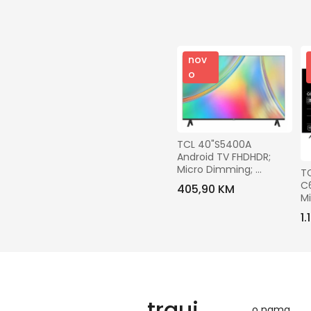
nov
o
TCL 40"S5400A 
Android TV FHDHDR; 
Micro Dimming; 
TC
Google AssGoogle Play 
C
405,90 KM
store; Dolby audio;
Mi
T
1
trguj
o nama