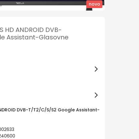
novo
HS HD ANDROID DVB-
e Assistant-Glasovne
NDROID DVB-T/T2/C/S/S2 Google Assistant-
002633
1240600