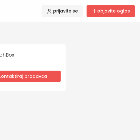
prijavite se
objavite oglas
chBox
Kontaktiraj prodavca