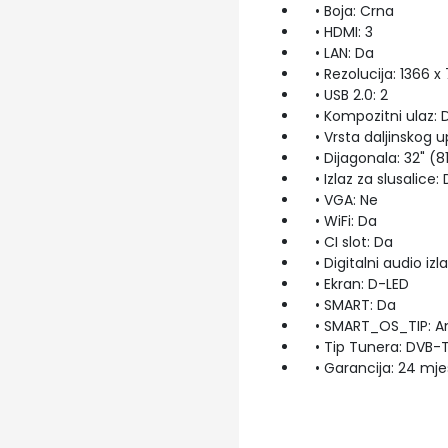
• Boja: Crna
• HDMI: 3
• LAN: Da
• Rezolucija: 1366 x
• USB 2.0: 2
• Kompozitni ulaz: 
• Vrsta daljinskog u
• Dijagonala: 32" (
• Izlaz za slusalice: 
• VGA: Ne
• WiFi: Da
• CI slot: Da
• Digitalni audio izla
• Ekran: D-LED
• SMART: Da
• SMART_OS_TIP: An
• Tip Tunera: DVB-
• Garancija: 24 mje