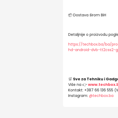
📦 Dostava širom BiH
Detaljnije o proizvodu pogle
https://techbox.ba/ba/pr
hd-android-dvb-tt2css2-
🛒
Sve za Tehniku i Gadg
Više na 👉
www.techbox.
Kontakt: +387 66 136 555 
Instagram:
@techbox.ba