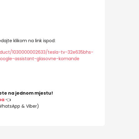
dajte klikom na link ispod:
oduct/1030000002633/tesla-tv-32e635bhs-
google-assistant-glasovne-komande
ete na jednom mjestu!
ba
👈
(WhatsApp & Viber)