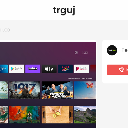
trguj
D LCD
Te