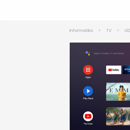
Informatika
>
TV
>
LE