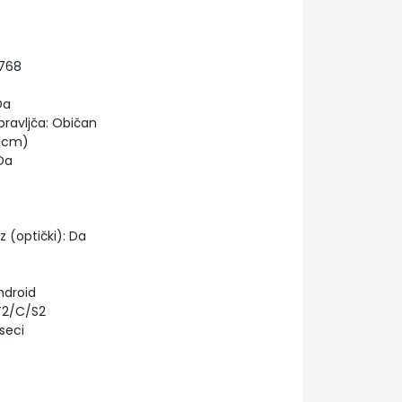
 768
Da
pravljča: Običan
81cm)
Da
z (optički): Da
droid
T2/C/S2
seci