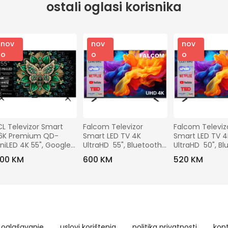
ostali oglasi korisnika
nov
nov
nov
o
o
o
L Televizor Smart 
Falcom Televizor 
Falcom Televizo
6K Premium QD-
Smart LED TV 4K 
Smart LED TV 4
niLED 4K 55", Google 
UltraHD  55", Bluetooth 
UltraHD  50", Bl
V - 55C6K
,WiFi - TV-55LTF024SM 
,WiFi - TV-50L
.100 KM
600 KM
520 KM
WOS
WOS
oglašavanje
uslovi korištenja
politika privatnosti
kon