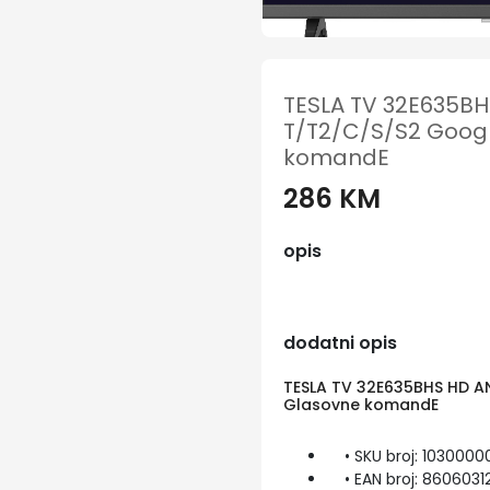
TESLA TV 32E635B
T/T2/C/S/S2 Googl
komandE
286 KM
opis
dodatni opis
TESLA TV 32E635BHS HD A
Glasovne komandE
• SKU broj: 1030000
• EAN broj: 860603