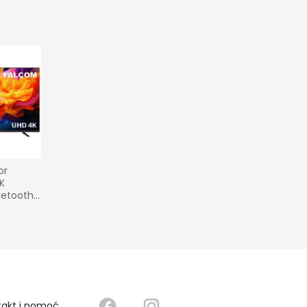
r 
K 
uetooth 
TF024SM 
takt i pomoć