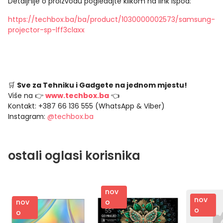
Detaljnije o proizvodu pogledajte klikom na link ispod:
https://techbox.ba/ba/product/1030000002573/samsung-
projector-sp-lff3claxx
🛒
Sve za Tehniku i Gadgete na jednom mjestu!
Više na 👉
www.techbox.ba
👈
Kontakt: +387 66 136 555 (WhatsApp & Viber)
Instagram:
@techbox.ba
ostali oglasi korisnika
nov
nov
nov
o
o
o