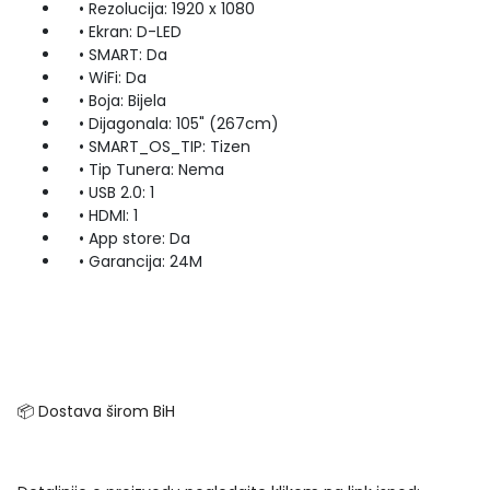
• Rezolucija: 1920 x 1080
• Ekran: D-LED
• SMART: Da
• WiFi: Da
• Boja: Bijela
• Dijagonala: 105" (267cm)
• SMART_OS_TIP: Tizen
• Tip Tunera: Nema
• USB 2.0: 1
• HDMI: 1
• App store: Da
• Garancija: 24M
📦 Dostava širom BiH