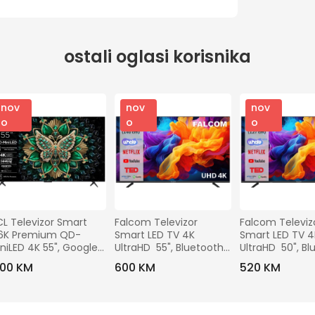
ostali oglasi korisnika
nov
nov
nov
o
o
o
L Televizor Smart 
Falcom Televizor 
Falcom Televizo
6K Premium QD-
Smart LED TV 4K 
Smart LED TV 4
niLED 4K 55", Google 
UltraHD  55", Bluetooth 
UltraHD  50", Bl
V - 55C6K
,WiFi - TV-55LTF024SM 
,WiFi - TV-50L
.100 KM
600 KM
520 KM
WOS
WOS