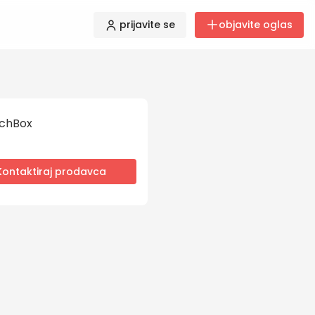
prijavite se
objavite oglas
chBox
Kontaktiraj prodavca