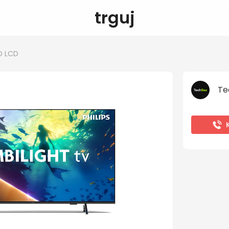
trguj
D LCD
Te