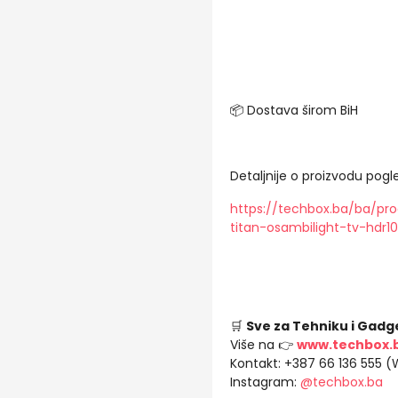
📦 Dostava širom BiH
Detaljnije o proizvodu pogle
https://techbox.ba/ba/pr
titan-osambilight-tv-hdr1
🛒
Sve za Tehniku i Gadg
Više na 👉
www.techbox.
Kontakt: +387 66 136 555 
Instagram:
@techbox.ba