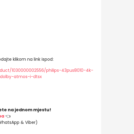
dajte klikom na link ispod:
oduct/1030000002556/philips-43pus8010-4k-
0dolby-atmos-i-dtsx
ete na jednom mjestu!
ba
👈
(WhatsApp & Viber)