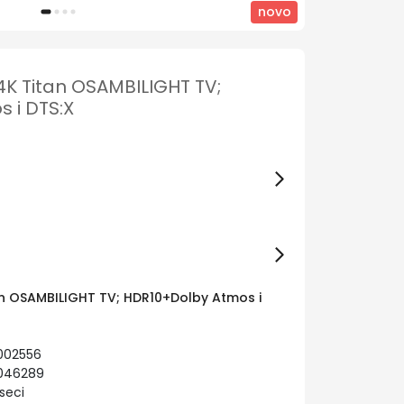
novo
 4K Titan OSAMBILIGHT TV;
 i DTS:X
tan OSAMBILIGHT TV; HDR10+Dolby Atmos i
002556
3046289
seci