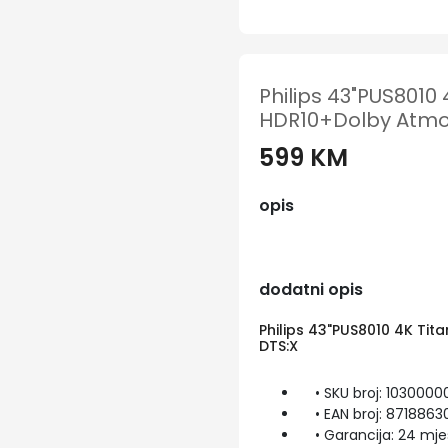
Philips 43"PUS8010
HDR10+Dolby Atmos
599 KM
opis
dodatni opis
Philips 43"PUS8010 4K Ti
DTS:X
• SKU broj: 1030000
• EAN broj: 871886
• Garancija: 24 mje