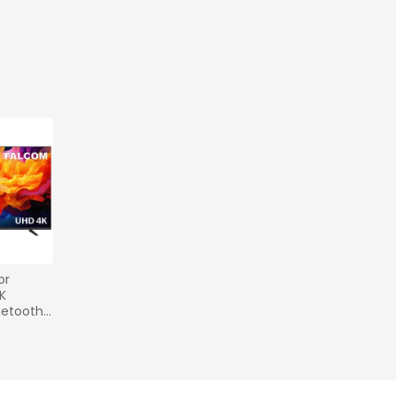
r 
K 
uetooth 
TF024SM 