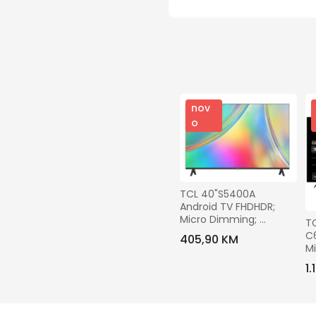
nov
o
TCL 40"S5400A 
Android TV FHDHDR; 
Micro Dimming; 
TC
Google AssGoogle Play 
C
405,90 KM
store; Dolby audio;
Mi
T
1