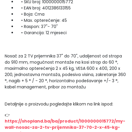
• SKU broj: 1000000015772
• EAN broj: 4012386133155
• Boja: Crna
• Max. opterećenje: 45
• Raspon: 37"- 70"
• Garancija: 12 mjeseci
Nosač za 2 TV prijemnika 37" do 70", udaljenost od stropa
do 910 mm, mogućnost montaže na kosi strop do 60 °,
maximalno opterećenja 2 x 45 kg, VESA 600 x 400, 200 x
200, jednostavna montaža, podesiva visina, zakretanje 360
°, nagib + 5 ° / - 20 °, horizontalno podešavanje +/- 3 °,
kabel management, pribor za montažu
Detaljnije o proizvodu pogledajte klikom na link ispod:
👉
https://shopland.ba/ba/product/1000000015772/my-
wall-nosac-za-2-tv-prijemnika-37-70-2-x-45-kg-