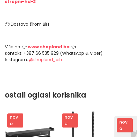
stropni-hd-2
📦 Dostava širom BiH
Više na 👉
www.shopland.ba
👈
Kontakt: +387 66 535 929 (WhatsApp & Viber)
Instagram:
@shopland_bih
ostali oglasi korisnika
nov
nov
nov
o
o
o