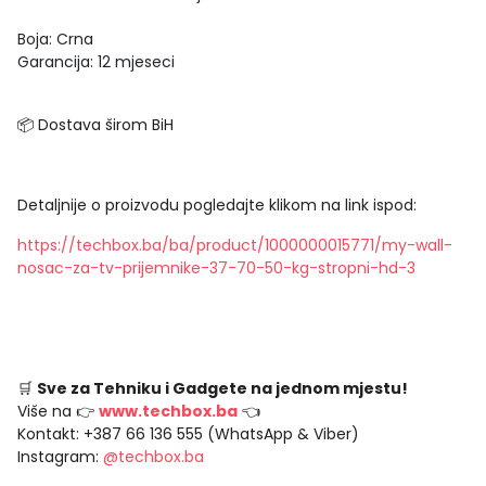
Boja: Crna
Garancija: 12 mjeseci
📦 Dostava širom BiH
Detaljnije o proizvodu pogledajte klikom na link ispod:
https://techbox.ba/ba/product/1000000015771/my-wall-
nosac-za-tv-prijemnike-37-70-50-kg-stropni-hd-3
🛒
Sve za Tehniku i Gadgete na jednom mjestu!
Više na 👉
www.techbox.ba
👈
Kontakt: +387 66 136 555 (WhatsApp & Viber)
Instagram:
@techbox.ba