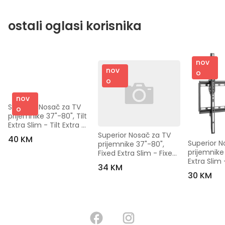
ostali oglasi korisnika
nov
nov
o
o
nov
Superior Nosač za TV 
o
prijemnike 37"-80", Tilt 
Extra Slim - Tilt Extra 
Slim 37-70
Superior Nosač za TV 
40 KM
Superior N
prijemnike 37"-80", 
prijemnike 3
Fixed Extra Slim - Fixed 
Extra Slim -
Extra Slim 37-70
34 KM
Slim 32-55
30 KM