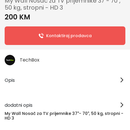
My Wall Nosač za TV prijemnike 37"- 70",
50 kg, stropni - HD 3
200 KM
Kontaktiraj prodavca
TechBox
Opis
dodatni opis
My Wall Nosač za TV prijemnike 37"- 70", 50 kg, stropni -
HD 3