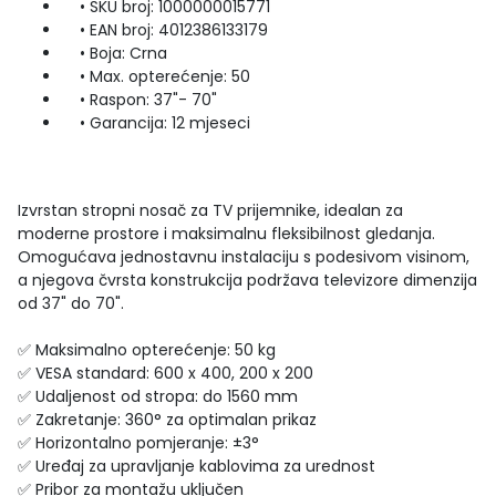
• SKU broj: 1000000015771
• EAN broj: 4012386133179
• Boja: Crna
• Max. opterećenje: 50
• Raspon: 37"- 70"
• Garancija: 12 mjeseci
Izvrstan stropni nosač za TV prijemnike, idealan za
moderne prostore i maksimalnu fleksibilnost gledanja.
Omogućava jednostavnu instalaciju s podesivom visinom,
a njegova čvrsta konstrukcija podržava televizore dimenzija
od 37" do 70".
✅ Maksimalno opterećenje: 50 kg
✅ VESA standard: 600 x 400, 200 x 200
✅ Udaljenost od stropa: do 1560 mm
✅ Zakretanje: 360° za optimalan prikaz
✅ Horizontalno pomjeranje: ±3°
✅ Uređaj za upravljanje kablovima za urednost
✅ Pribor za montažu uključen