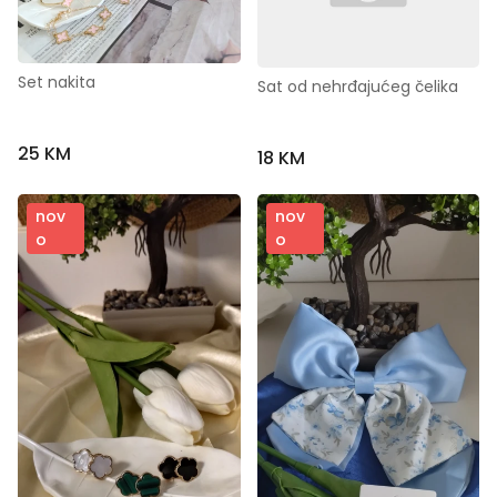
Set nakita
Sat od nehrđajućeg čelika
25 KM
18 KM
nov
nov
o
o