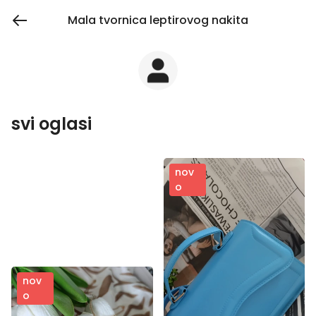
Mala tvornica leptirovog nakita
svi oglasi
nov
o
nov
o