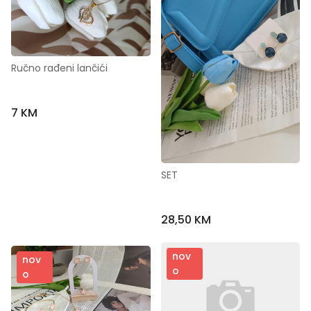
Ručno rađeni lančići
7 KM
SET
28,50 KM
nov
nov
o
o