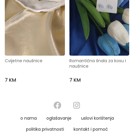
Cvijetne naušnice
Romantična šnala za kosu i 
naušnice
7 KM
7 KM
o nama
oglašavanje
uslovi korištenja
politika privatnosti
kontakt i pomoć