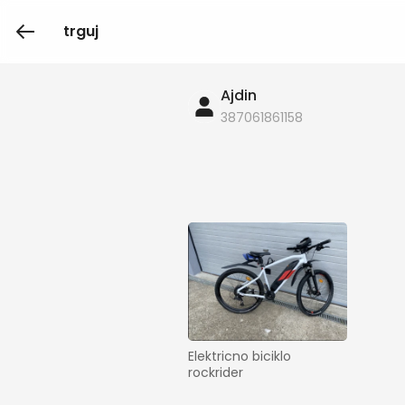
trguj
Ajdin
387061861158
Elektricno biciklo 
rockrider