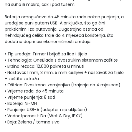
na suho ili mokro, čak i pod tušem.
Baterija omogućava do 45 minuta rada nakon punjenja, a
uređaj se puni putem USB-A priključka, što ga čini
praktičnim i za putovanja. Dugotrajna oštrica od
nehrđajućeg čelika traje do 4 mjeseca korištenja, što
dodatno doprinosi ekonomičnosti uređaja.
• Tip uređaja: Trimer i brijač za lice i tijelo
• Tehnologija: OneBlade s dvostrukim sistemom zaštite
• Brzina rezača: 12.000 pokreta u minuti
• Nastavci: 1 mm, 3 mm, 5 mm češljevi + nastavak za tijelo
+ zaštita za kožu
• Oštrica: Dvostrana, zamjenjiva (trajanje do 4 mjeseca)
• Vrijeme rada: do 45 minuta
• Vrijeme punjenja: 8 sati
• Baterija: Ni-MH
• Punjenje: USB-A (adapter nije uključen)
• Vodootpornost: Da (Wet & Dry, IPX7)
• Boja: Zelena / tamno siva