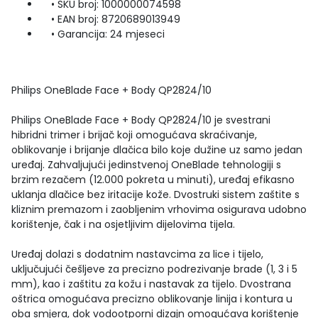
• SKU broj: 1000000074598
• EAN broj: 8720689013949
• Garancija: 24 mjeseci
Philips OneBlade Face + Body QP2824/10
Philips OneBlade Face + Body QP2824/10 je svestrani
hibridni trimer i brijač koji omogućava skraćivanje,
oblikovanje i brijanje dlačica bilo koje dužine uz samo jedan
uređaj. Zahvaljujući jedinstvenoj OneBlade tehnologiji s
brzim rezačem (12.000 pokreta u minuti), uređaj efikasno
uklanja dlačice bez iritacije kože. Dvostruki sistem zaštite s
kliznim premazom i zaobljenim vrhovima osigurava udobno
korištenje, čak i na osjetljivim dijelovima tijela.
Uređaj dolazi s dodatnim nastavcima za lice i tijelo,
uključujući češljeve za precizno podrezivanje brade (1, 3 i 5
mm), kao i zaštitu za kožu i nastavak za tijelo. Dvostrana
oštrica omogućava precizno oblikovanje linija i kontura u
oba smjera, dok vodootporni dizajn omogućava korištenje