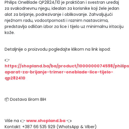
Philips OneBlade QP2824/10 je praktičan i svestran uređaj
za svakodnevnu njegu, idealan za korisnike koji žele jedan
alat za brijanje, podrezivanje i oblikovanje. Zahvaljujući
nježnom radu, vodootpornosti i raznim nastavcima,
predstavlja odličan izbor za lice i tijelo uz minimalnu iritaciju
kože.
Detaljnije o proizvodu pogledajte klikom na link ispod:
👉
https://shopland.ba/ba/product/1000000074598/philips
aparat-za-brijanje-trimer-oneblade-lice-tijelo-
qp282410
📦 Dostava širom BiH
Više na 👉
www.shopland.ba
👈
Kontakt: +387 66 535 929 (WhatsApp & Viber)