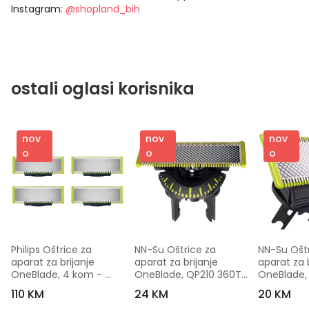
Instagram:
@shopland_bih
ostali oglasi korisnika
nov
nov
nov
o
o
o
Philips Oštrice za 
NN-Su Oštrice za 
NN-Su Oštr
aparat za brijanje 
aparat za brijanje 
aparat za b
OneBlade, 4 kom - 
OneBlade, QP210 360T 
OneBlade,
QP240/50
- QP210; 360T
110 KM
24 KM
20 KM