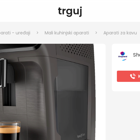
trguj
arati - uređaji
>
Mali kuhinjski aparati
>
Aparati za kavu
Sh