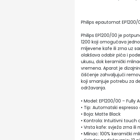
Philips epautomat EP1200/0
Philips EP1200/00 je potpun
1200 koji omogućava jednos
mljevene kafe ili zrna uz sa
olakšava odabir pića i pod
ukusu, dok keramički mlina
vremena. Aparat je dizajni
čišćenje zahvaljujući remov
koji smanjuje potrebu za d
održavanja.
• Model: EP1200/00 – Fully
• Tip: Automatski espresso
• Boja: Matte Black
• Kontrola: Intuitivni touch 
• Vrsta kafe: svježa zrna il
• Mlinac: 100% keramički ml