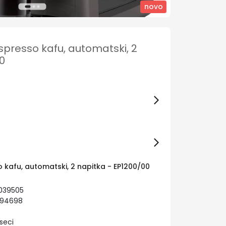
novo
espresso kafu, automatski, 2
0
o kafu, automatski, 2 napitka - EP1200/00
039505
894698
seci