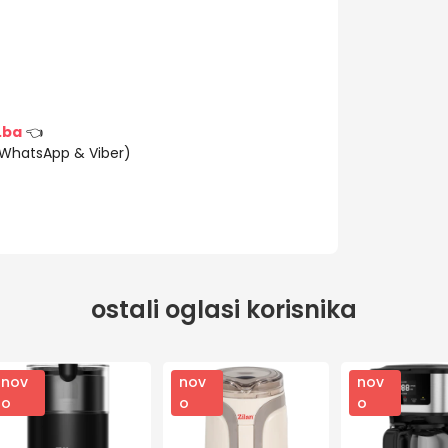
.ba
👈
(WhatsApp & Viber)
ostali oglasi korisnika
nov
nov
nov
o
o
o