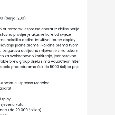
0 (Serija 1200)
o automatski espresso aparat iz Philips Serije
tavno pravljenje ukusne kafe od svježe
mo nekoliko dodira. Intuitivni touch display
ešavanje jačine arome i količine prema tvom
c osigurava dosljedno mljevenje zrna tokom
ran za svakodnevno korištenje, jednostavno
able brew group dijelu i ima AquaClean filter
escale procedurama čak do 5000 šoljica prije
 Automatic Espresso Machine
 aparat
display
i mljevena kafa
inac (do 20 000 šoljica)