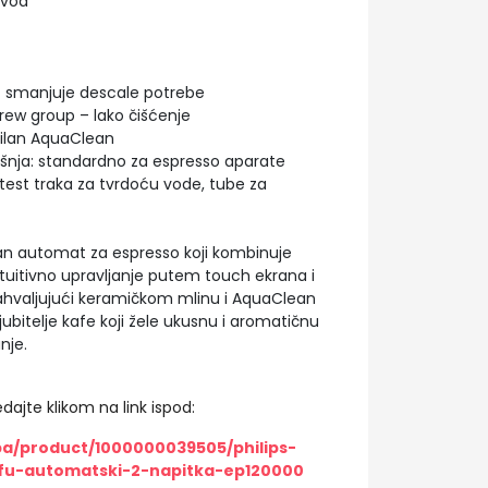
ivoa
 – smanjuje descale potrebe
ew group – lako čišćenje
bilan AquaClean
ošnja: standardno za espresso aparate
, test traka za tvrdoću vode, tube za
ičan automat za espresso koji kombinuje
tuitivno upravljanje putem touch ekrana i
ahvaljujući keramičkom mlinu i AquaClean
 ljubitelje kafe koji žele ukusnu i aromatičnu
nje.
dajte klikom na link ispod:
ba/product/1000000039505/philips-
fu-automatski-2-napitka-ep120000