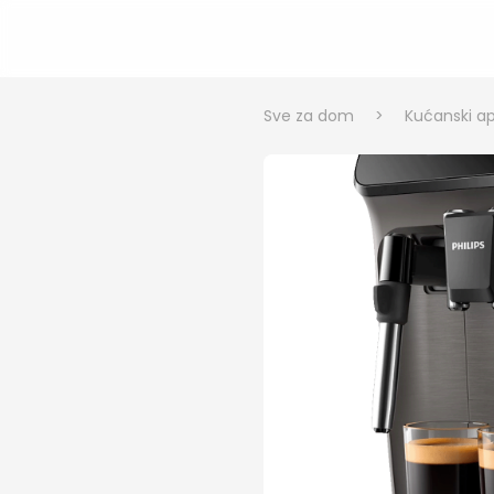
Sve za dom
>
Kućanski ap