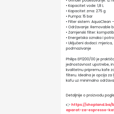
• Grinder podešavanje: 12 n
• Kapacitet vode: 1,8 L
• Kapacitet zrna: 275 g
• Pumpa: 15 bar
• Filter sistem: AquaClean
• Održavanje: Removable br
• Zamjenski filter: kompati
• Energetska oznaka i potr
• Uključeni dodaci: mjerica
podmazivanje
Philips EP1200/00 je prakt
jednostavnost upotrebe, in
kvalitetnu pripremu kafe z
filteru. Idealna je opcija za
kafu uz minimalno održava
Detaljnije o proizvodu pogle
👉
https://shopland.ba/
aparat-za-espresso-ka