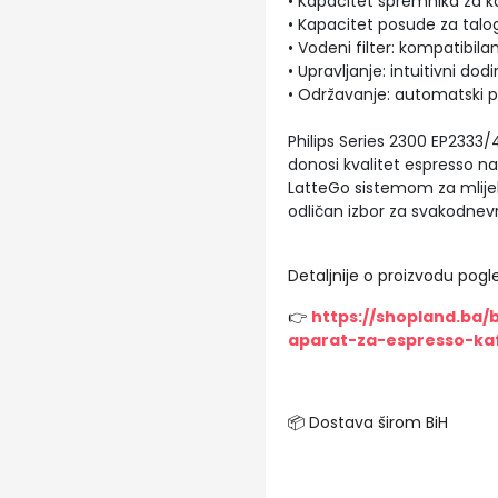
• Kapacitet spremnika za ka
• Kapacitet posude za talog
• Vodeni filter: kompatibil
• Upravljanje: intuitivni dodi
• Održavanje: automatski p
Philips Series 2300 EP2333/
donosi kvalitet espresso n
LatteGo sistemom za mlije
odličan izbor za svakodnevn
Detaljnije o proizvodu pogle
👉
https://shopland.ba/
aparat-za-espresso-ka
📦 Dostava širom BiH