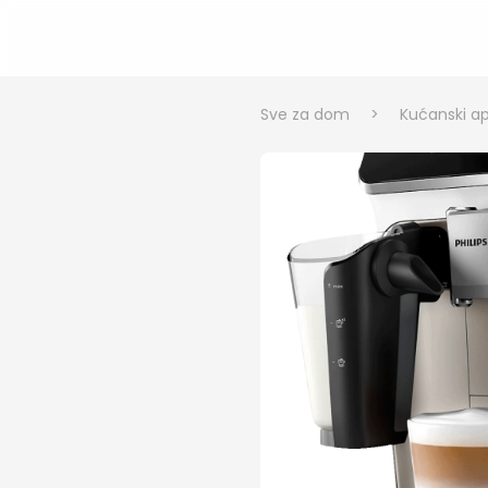
Sve za dom
>
Kućanski ap