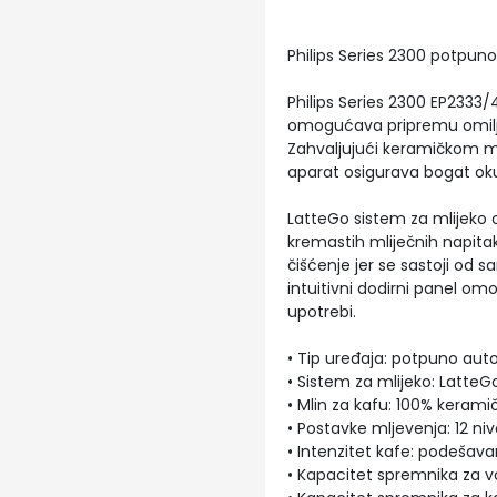
Philips Series 2300 potpun
Philips Series 2300 EP2333/
omogućava pripremu omilj
Zahvaljujući keramičkom m
aparat osigurava bogat okus
LatteGo sistem za mlijeko
kremastih mliječnih napita
čišćenje jer se sastoji od s
intuitivni dodirni panel o
upotrebi.
• Tip uređaja: potpuno aut
• Sistem za mlijeko: LatteG
• Mlin za kafu: 100% keramič
• Postavke mljevenja: 12 n
• Intenzitet kafe: podešava
• Kapacitet spremnika za vod