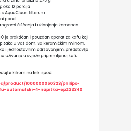
fu u zrnu: približno 275 g
: oko 12 porcija
an s AquaClean filterom
rni panel
rogrami čišćenja i uklanjanja kamenca
40 je praktičan i pouzdan aparat za kafu koji
apitaka u vaš dom. Sa keramičkim mlinom,
ko i jednostavnim održavanjem, predstavlja
o uživanje u svježe pripremljenoj kafi.
dajte klikom na link ispod:
ba/product/1000000050323/philips-
fu-automatski-4-napitka-ep233340