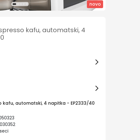
novo
espresso kafu, automatski, 4
40
o kafu, automatski, 4 napitka - EP2333/40
050323
9030352
seci