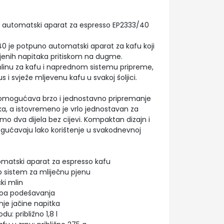
o automatski aparat za espresso EP2333/40
40 je potpuno automatski aparat za kafu koji
enih napitaka pritiskom na dugme.
linu za kafu i naprednom sistemu pripreme,
 i svježe mljevenu kafu u svakoj šoljici.
 omogućava brzo i jednostavno pripremanje
ka, a istovremeno je vrlo jednostavan za
amo dva dijela bez cijevi. Kompaktan dizajn i
mogućavaju lako korištenje u svakodnevnoj
omatski aparat za espresso kafu
o sistem za mliječnu pjenu
ki mlin
ivoa podešavanja
nje jačine napitka
u: približno 1,8 l