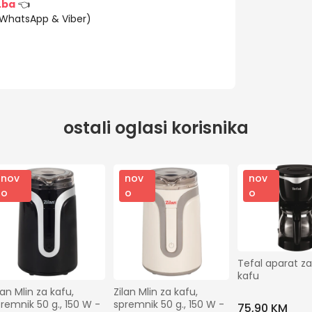
.ba
👈
(WhatsApp & Viber)
ostali oglasi korisnika
nov
nov
nov
o
o
o
Tefal aparat za f
kafu
lan Mlin za kafu, 
Zilan Mlin za kafu, 
remnik 50 g., 150 W - 
spremnik 50 g., 150 W - 
75,90 KM