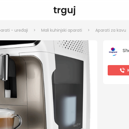
trguj
arati - uređaji
>
Mali kuhinjski aparati
>
Aparati za kavu
Sh