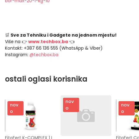
bor-max-20-1-kg-10
🛒
Sve za Tehniku i Gadgete na jednom mjestu!
Više na 👉
www.techbox.ba
👈
Kontakt: +387 66 136 555 (WhatsApp & Viber)
Instagram:
@techbox.ba
ostali oglasi korisnika
nov
nov
nov
o
o
o
FitoFert K-COMPLEX 1 L
FitoFert C