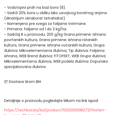
- Vodotopivi prah na bazi bora (B).
- Sadrži 20% bora u obliku lako usvojivog boratnog anjona
(dinatrijum oktaborat tetrahidrat).
- Namenjeno pre svega za folijarne tretmane.
- Primena: folijarno od 1 do 3 kg/ha.
- Sadržaj B u proizvodu: 200 g/kg Grana primene: Ishrana
povrtarskih kultura, Grana primene: Ishrana ratarskih
kultura, Grana primene: Ishrana voćarskih kultura, Grupa
đubriva: Mikroelementarna đubriva, Tip đubriva: Folijarna
ishrana, WEB Brend đubriva: FITOFERT, WEB Grupa đubriva:
Mikroelementarna đubriva, WEB podela đubriva: Dopunska
specijalizovana đubriva
📦 Dostava širom BiH
Detaljnije o proizvodu pogledajte klikom na link ispod:
https://techbox.ba/ba/product/1020000018273/fitofert-