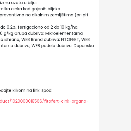
zmu azota u biljci.
ka cinka kod gajenih biljaka.
i preventivno na alkalnim zemljištima (pri pH
 do 0.2%, fertigaciono od 2 do 10 kg/ha.
140 g/kg Grupa đubriva: Mikroelementarna
arna ishrana, WEB Brend đubriva: FITOFERT, WEB
ntarna đubriva, WEB podela đubriva: Dopunska
dajte klikom na link ispod:
duct/1020000018566/fitofert-cink-organo-