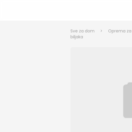
Sve za dom
>
Oprema za v
biljaka