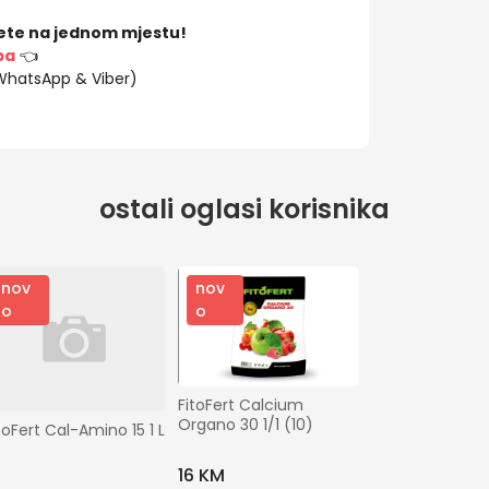
ete na jednom mjestu!
ba
👈
(WhatsApp & Viber)
ostali oglasi korisnika
nov
nov
o
o
FitoFert Calcium 
Organo 30 1/1 (10)
toFert Cal-Amino 15 1 L
16 KM