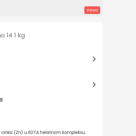
novo
o 14 1 kg
kg
i cinka (Zn) u EDTA helatnom kompleksu.