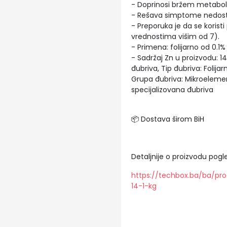
- Doprinosi bržem metaboli
- Rešava simptome nedostat
- Preporuka je da se korist
vrednostima višim od 7).
- Primena: folijarno od 0.1%
- Sadržaj Zn u proizvodu: 
đubriva, Tip đubriva: Folij
Grupa đubriva: Mikroeleme
specijalizovana đubriva
📦 Dostava širom BiH
Detaljnije o proizvodu pogle
https://techbox.ba/ba/pro
14-1-kg