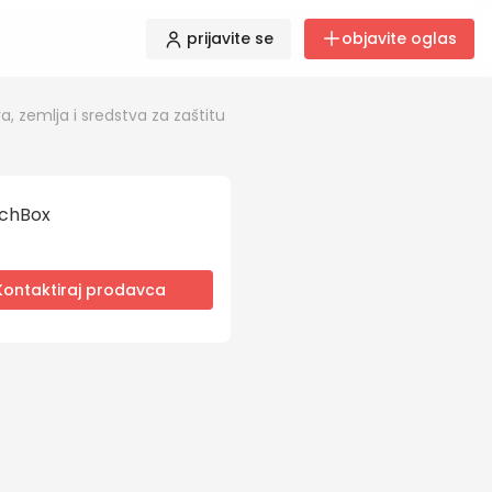
prijavite se
objavite oglas
a, zemlja i sredstva za zaštitu
chBox
Kontaktiraj prodavca