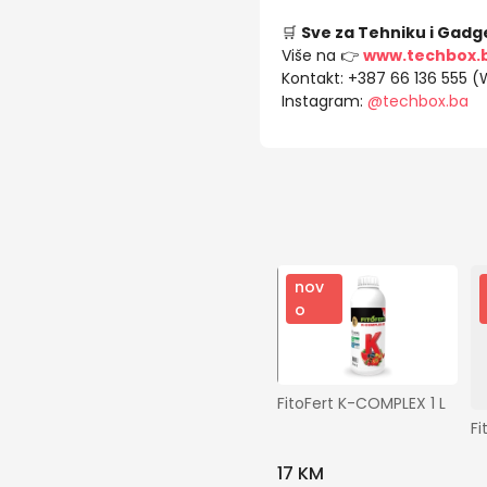
🛒
Sve za Tehniku i Gadg
Više na 👉
www.techbox.
Kontakt: +387 66 136 555 
Instagram:
@techbox.ba
nov
o
FitoFert K-COMPLEX 1 L
Fi
17 KM