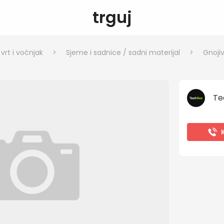
trguj
rt i voćnjak
>
Sjeme i sadnice / sadni materijal
>
Gnojiv
Te