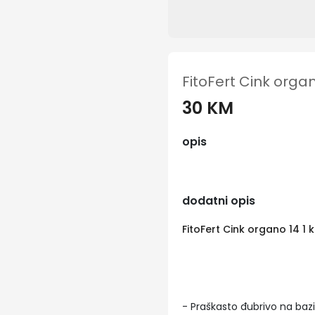
FitoFert Cink organ
30 KM
opis
dodatni opis
FitoFert Cink organo 14 1 
- Praškasto đubrivo na baz